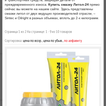
и транспортных средств, защищая детали от
ВЫ
преждевременного износа.
Купить смазку Литол-24
прямо
сейчас вы можете на нашем сайте. Здесь представлены
ЭКОНОМИТЕ
смазки литол от двух ведущих производителей отрасли, –
НА
Sintec и Oilright в разных объемах, вплоть до 2-х килограмм.
ДОСТАВКЕ!
Страница 1 из 2 На странице: 1 - 9 из 10 товаров
Сортировка:
цена по возр.,
цена по убыв.,
по алфавиту