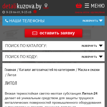
detali
kuzova.by
☰ МЕНЮ
Купить
ТАКЖЕ
ВЫ
заказы online: круглосуточно
в
9-19 пн-пт, 9-15 cб
МОЖЕТЕ
НАШИ ТЕЛЕФОНЫ
1
У
клик
НАС
оставить заявку
+375 44 586 05 44
ЗАКАЗАТЬ
+375 25 925 8 123
ПОИСК ПО КАТАЛОГУ:
ТО
ТОРМОЗНАЯ
ПОДВЕСКА
ТРАНСМИССИЯ
ДВИГАТЕЛЬ
ЭЛЕКТРИКА
+375
Беларусь
ПОИСК ПО КОДУ:
И
СИСТЕМА
И
И
И
И
+375
ФИЛЬТРА
РУЛЕВОЕ
ПРИВОД
ВЫХЛОП
ОСВЕЩЕНИЕ
Главная
Каталог автозапчастей по категориям
Масла и смазки
ДОБАВИВ
Литол
РАСХОДНИКИ
,
ЛИТОЛ
МАСЛА
И ДРУГИЕ
ЗАПЧАСТИ К
Вязкая термостойкая светло-желтая субстанция
Литол-24
ЗАКАЗУ ЧЕРЕЗ
делает её уникальным средством для защиты трущихся
МЕНЕДЖЕРА
металлических поверхностей промышленного оборудования