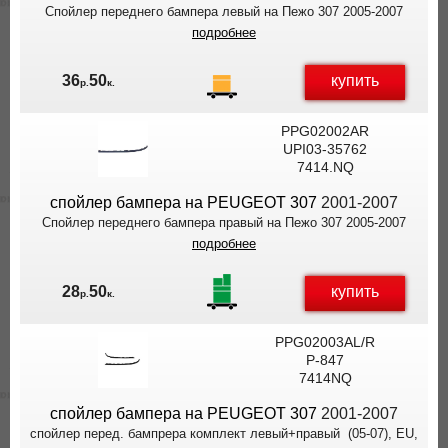
Спойлер переднего бампера левый на Пежо 307 2005-2007
подробнее
купить
36
50
р.
к.
PPG02002AR
UPI03-35762
7414.NQ
спойлер бампера на PEUGEOT 307
2001-2007
Спойлер переднего бампера правый на Пежо 307 2005-2007
подробнее
купить
28
50
р.
к.
PPG02003AL/R
P-847
7414NQ
спойлер бампера на PEUGEOT 307
2001-2007
спойлер перед. бампрера комплект левый+правый (05-07), EU,