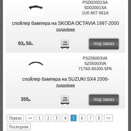
PSD02001SA
SD02001SA
1U0 807 061A
спойлер бампера на SKODA OCTAVIA
1997-2000
подробнее
под заказ
93
50
р.
к.
PSZ05003VA
SZ05003VA
71760-80J00-5PK
спойлер бампера на SUZUKI SX4
2006-
подробнее
под заказ
355
р.
Первая
<<
1
2
3
4
5
6
7
8
>>
Последняя