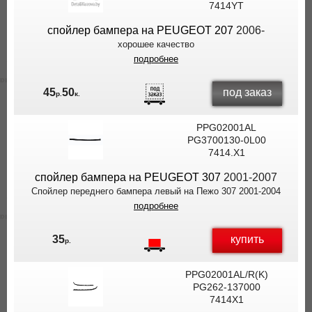
7414YT
спойлер бампера на PEUGEOT 207
2006-
хорошее качество
подробнее
под заказ
45
50
р.
к.
PPG02001AL
PG3700130-0L00
7414.X1
спойлер бампера на PEUGEOT 307
2001-2007
Cпойлер переднего бампера левый на Пежо 307 2001-2004
подробнее
купить
35
р.
PPG02001AL/R(K)
PG262-137000
7414X1