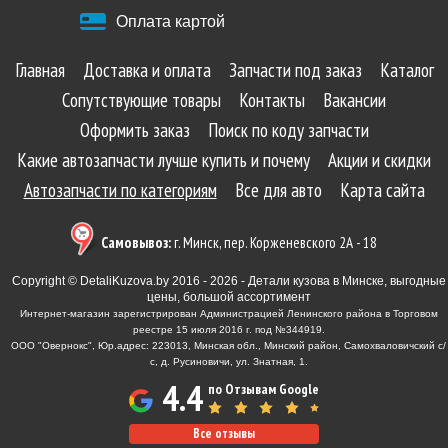
Оплата картой
Главная
Доставка и оплата
Запчасти под заказ
Каталог
Сопутствующие товары
Контакты
Вакансии
Оформить заказ
Поиск по коду запчасти
Какие автозапчасти лучше купить и почему
Акции и скидки
Автозапчасти по категориям
Все для авто
Карта сайта
Самовывоз:
г. Минск, пер. Корженевского 2А - 18
Copyright © DetaliKuzova.by 2016 - 2026 - Детали кузова в Минске, выгодные
цены, большой ассортимент
Интернет-магазин зарегистрирован Администрацией Ленинского района в Торговом
реестре 15 июля 2016 г. под №344919.
ООО "Овернокс", Юр.адрес: 223013, Минская обл., Минский район, Самохваловичский с/
с, д. Русиновичи, ул. Знатная, 1.
4.4
по Отзывам Google
Все отзывы