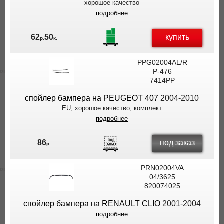
хорошое качество
подробнее
купить
62
50
р.
к.
PPG02004AL/R
P-476
7414PP
спойлер бампера на PEUGEOT 407
2004-2010
EU, хорошое качество, комплект
подробнее
под заказ
86
р.
PRN02004VA
04/3625
820074025
спойлер бампера на RENAULT CLIO
2001-2004
подробнее