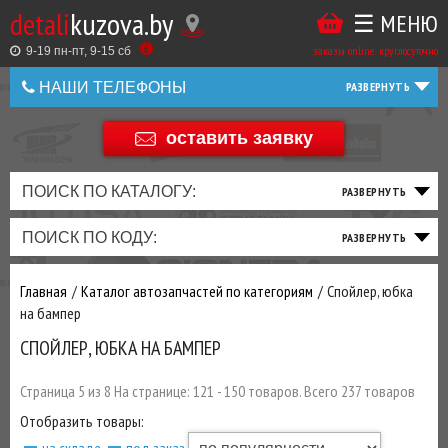
detali
kuzova.by
☰ МЕНЮ
Купить
ТАКЖЕ
ВЫ
заказы online: круглосуточно
в
9-19 пн-пт, 9-15 cб
МОЖЕТЕ
НАШИ ТЕЛЕФОНЫ
1
У
клик
НАС
оставить заявку
+375 44 586 05 44
ЗАКАЗАТЬ
+375 25 925 8 123
ПОИСК ПО КАТАЛОГУ:
ТО
ТОРМОЗНАЯ
ПОДВЕСКА
ТРАНСМИССИЯ
ДВИГАТЕЛЬ
ЭЛЕКТРИКА
+375
Беларусь
ПОИСК ПО КОДУ:
И
СИСТЕМА
И
И
И
И
+375
ФИЛЬТРА
РУЛЕВОЕ
ПРИВОД
ВЫХЛОП
ОСВЕЩЕНИЕ
Главная
Каталог автозапчастей по категориям
Спойлер, юбка
ДОБАВИВ
на бампер
РАСХОДНИКИ
,
СПОЙЛЕР, ЮБКА НА БАМПЕР
МАСЛА
И ДРУГИЕ
ЗАПЧАСТИ К
Страница 5 из 8 На странице: 121 - 150 товаров. Всего 237 товаров
ЗАКАЗУ ЧЕРЕЗ
Отобразить товары:
МЕНЕДЖЕРА