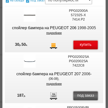
на складе
под заказ
ВЫ
ЭКОНОМИТЕ
PPG02000A
572325-X
НА
7414.P2
ДОСТАВКЕ!
спойлер бампера на PEUGEOT 206
1998-2005
подробнее
купить
30
50
р.
к.
PPG02002SA
PG02002SA
7422C8
спойлер бампера на PEUGEOT 207
2006-
(06-08),
подробнее
под заказ
187
р.
PPG05008VBL