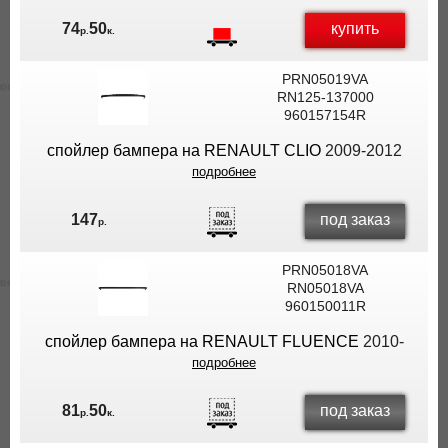
купить
74
50
р.
к.
PRN05019VA
RN125-137000
960157154R
спойлер бампера на RENAULT CLIO
2009-2012
подробнее
под заказ
147
р.
PRN05018VA
RN05018VA
960150011R
спойлер бампера на RENAULT FLUENCE
2010-
подробнее
под заказ
81
50
р.
к.