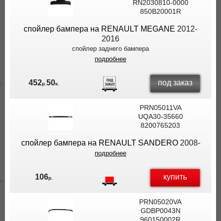
RN2030810-0000
850B20001R
спойлер бампера на RENAULT MEGANE
2012-
2016
спойлер заднего бампера
подробнее
под заказ
452
50
р.
к.
PRN05011VA
UQA30-35660
8200765203
спойлер бампера на RENAULT SANDERO
2008-
подробнее
купить
106
р.
PRN05020VA
GDBP0043N
960150002R