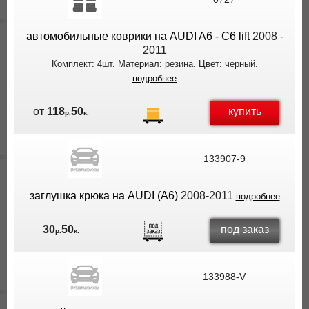
ВЫ
ЭКОНОМИТЕ
автомобильные коврики на AUDI A6 - C6 lift
2008 -
НА
2011
ДОСТАВКЕ!
Комплект: 4шт. Материал: резина. Цвет: черный.
подробнее
купить
от
118
50
р.
к.
133907-9
заглушка крюка на AUDI (A6)
2008-2011
подробнее
под заказ
30
50
р.
к.
133988-V