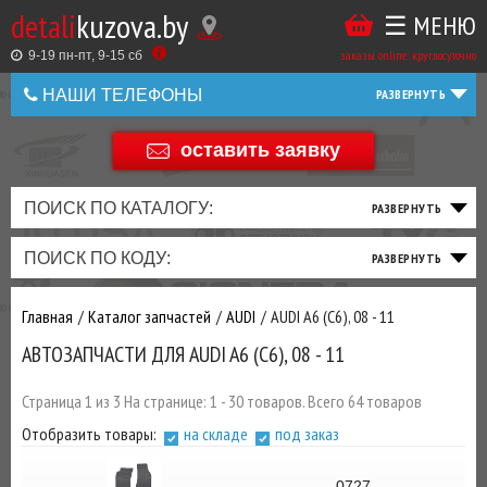
detali
kuzova.by
☰ МЕНЮ
Купить
ТАКЖЕ
ВЫ
заказы online: круглосуточно
в
9-19 пн-пт, 9-15 cб
МОЖЕТЕ
НАШИ ТЕЛЕФОНЫ
1
У
клик
НАС
оставить заявку
+375 44 586 05 44
ЗАКАЗАТЬ
+375 25 925 8 123
ПОИСК ПО КАТАЛОГУ:
ТО
ТОРМОЗНАЯ
ПОДВЕСКА
ТРАНСМИССИЯ
ДВИГАТЕЛЬ
ЭЛЕКТРИКА
+375
Беларусь
ПОИСК ПО КОДУ:
И
СИСТЕМА
И
И
И
И
+375
ФИЛЬТРА
РУЛЕВОЕ
ПРИВОД
ВЫХЛОП
ОСВЕЩЕНИЕ
Главная
Каталог запчастей
AUDI
AUDI A6 (C6), 08 - 11
ДОБАВИВ
АВТОЗАПЧАСТИ ДЛЯ AUDI A6 (C6), 08 - 11
РАСХОДНИКИ
,
МАСЛА
И ДРУГИЕ
Страница 1 из 3 На странице: 1 - 30 товаров. Всего 64 товаров
ЗАПЧАСТИ К
Отобразить товары:
на складе
под заказ
ЗАКАЗУ ЧЕРЕЗ
МЕНЕДЖЕРА
0727