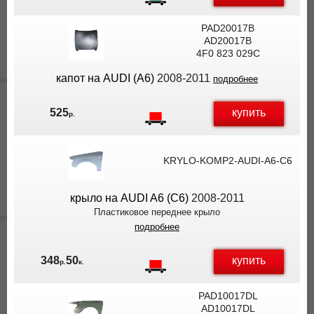
PAD20017B
AD20017B
4F0 823 029C
капот на AUDI (A6)
2008-2011
подробнее
купить
525
р.
KRYLO-KOMP2-AUDI-A6-C6
крыло на AUDI A6 (C6)
2008-2011
Пластиковое переднее крыло
подробнее
купить
348
50
р.
к.
PAD10017DL
AD10017DL