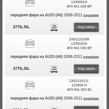
1339091H
4F0 941 029 BP
передняя фара на AUDI (A6)
2008-2011
подробнее
под заказ
3770
50
р.
к.
ZAD111020R
1339101H
4F0 941 030 BP
передняя фара на AUDI (A6)
2008-2011
подробнее
под заказ
3770
50
р.
к.
ZAD111021L
133909-H
4F0 941 003 BJ
передняя фара на AUDI (A6)
2008-2011
подробнее