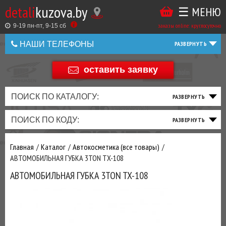
detali
kuzova.by
☰ МЕНЮ
Купить
ТАКЖЕ
ВЫ
заказы online: круглосуточно
в
9-19 пн-пт, 9-15 cб
МОЖЕТЕ
НАШИ ТЕЛЕФОНЫ
1
У
клик
Оставить
НАС
оставить заявку
+375 44 586 05 44
отзыв
ЗАКАЗАТЬ
+375 25 925 8 123
ПОИСК ПО КАТАЛОГУ:
ТО
ТОРМОЗНАЯ
ПОДВЕСКА
ТРАНСМИССИЯ
ДВИГАТЕЛЬ
ЭЛЕКТРИКА
+375
Беларусь
ПОИСК ПО КОДУ:
И
СИСТЕМА
И
И
И
И
+375
ФИЛЬТРА
РУЛЕВОЕ
ПРИВОД
ВЫХЛОП
ОСВЕЩЕНИЕ
Оценить
Главная
Каталог
Автокосметика (все товары)
товар
ДОБАВИВ
АВТОМОБИЛЬНАЯ ГУБКА 3TON TX-108
РАСХОДНИКИ
,
АВТОМОБИЛЬНАЯ ГУБКА 3TON TX-108
МАСЛА
И ДРУГИЕ
ЗАПЧАСТИ К
ЗАКАЗУ ЧЕРЕЗ
МЕНЕДЖЕРА