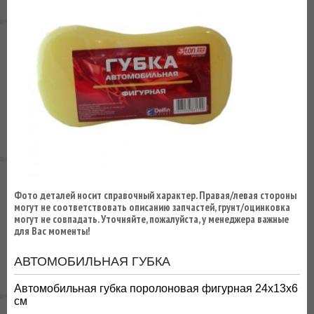
ВЫ
ЭКОНОМИТЕ
НА
ДОСТАВКЕ!
Фото деталей носит справочный характер. Правая/левая стороны
могут не соответствовать описанию запчастей, грунт/оцинковка
могут не совпадать. Уточняйте, пожалуйста, у менеджера важные
для Вас моменты!
АВТОМОБИЛЬНАЯ ГУБКА
Автомобильная губка поролоновая фигурная 24х13х6
см