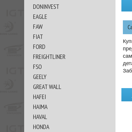
DONINVEST
EAGLE
FAW
С
FIAT
Куп
FORD
пре
FREIGHTLINER
сам
дет
FSO
Заб
GEELY
GREAT WALL
HAFEI
HAIMA
HAVAL
HONDA