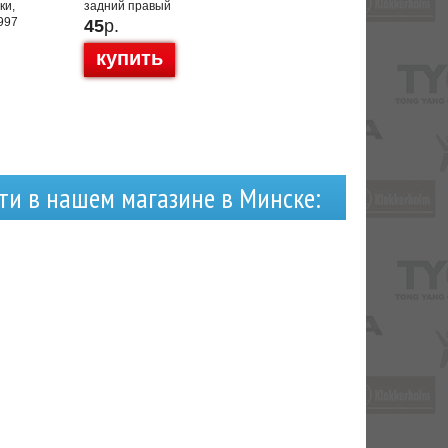
ки,
задний правый
997
45
р.
купить
ти в нашем магазине в Минске: