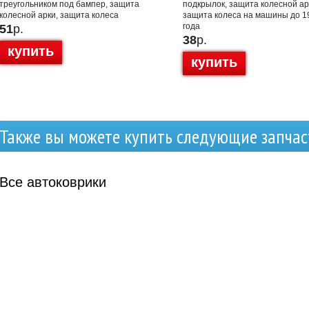
треугольником под бампер, защита
подкрылок, защита колесной ар
колесной арки, защита колеса
защита колеса на машины до 1
года
51
р.
38
р.
купить
купить
Также вы можете купить следующие запчас
Все
автоковрики