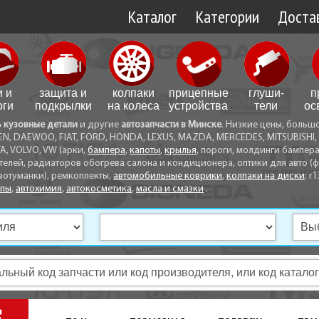
Каталог
Категории
Достав
Доставк
Доставк
и и
защита и
колпаки
прицепные
глуши­
п
Самовы
оги
подкрылки
на колеса
устройства
тели
ос
ь кузовные детали
и другие
автозапчасти в Минске
. Низкие цены, больш
Способ
EN, DAEWOO, FIAT, FORD, HONDA, LEXUS, MAZDA, MERCEDES, MITSUBISHI, 
A, VOLVO, VW (арки,
бампера
,
капоты
,
крылья
, пороги, молдинги бампер
телей, радиаторов обогрева салона и кондиционера, оптики для авто (фа
вотуманки), ремкоплекты,
автомобильные коврики
,
колпаки на диски
: r1
опы
,
автохимия
,
автокосметика
,
масла и смазки
.