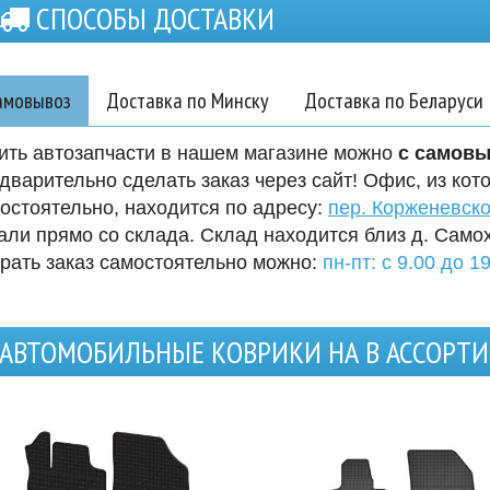
СПОСОБЫ ДОСТАВКИ
амовывоз
Доставка по Минску
Доставка по Беларуси
ить автозапчасти в нашем магазине можно
с самов
дварительно сделать заказ через сайт! Офис, из кот
остоятельно, находится по адресу:
пер. Корженевско
али прямо со склада. Склад находится близ д. Само
рать заказ самостоятельно можно:
пн-пт: с 9.00 до 19
АВТОМОБИЛЬНЫЕ КОВРИКИ НА В АССОРТ