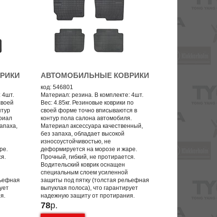
РИКИ
АВТОМОБИЛЬНЫЕ КОВРИКИ
код: 546801
 4шт.
Материал: резина. В комплекте: 4шт.
своей
Вес: 4.85кг. Резиновые коврики по
нтур
своей форме точно вписываются в
риал
контур пола салона автомобиля.
апаха,
Материал аксессуара качественный,
без запаха, обладает высокой
износоустойчивостью, не
ре.
деформируется на морозе и жаре.
ся.
Прочный, гибкий, не протирается.
Водительский коврик оснащен
специальным слоем усиленной
льефная
защиты под пятку (толстая рельефная
рует
выпуклая полоса), что гарантирует
я.
надежную защиту от протирания.
78
р.