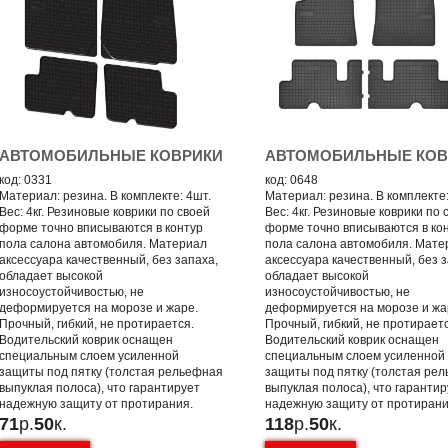
АВТОМОБИЛЬНЫЕ КОВРИКИ
АВТОМОБИЛЬНЫЕ КОВ
код: 0331
код: 0648
Материал: резина. В комплекте: 4шт.
Материал: резина. В комплекте:
Вес: 4кг. Резиновые коврики по своей
Вес: 4кг. Резиновые коврики по 
форме точно вписываются в контур
форме точно вписываются в ко
пола салона автомобиля. Материал
пола салона автомобиля. Мате
аксессуара качественный, без запаха,
аксессуара качественный, без з
обладает высокой
обладает высокой
износоустойчивостью, не
износоустойчивостью, не
деформируется на морозе и жаре.
деформируется на морозе и жа
Прочный, гибкий, не протирается.
Прочный, гибкий, не протирает
Водительский коврик оснащен
Водительский коврик оснащен
специальным слоем усиленной
специальным слоем усиленной
защиты под пятку (толстая рельефная
защиты под пятку (толстая ре
выпуклая полоса), что гарантирует
выпуклая полоса), что гаранти
надежную защиту от протирания.
надежную защиту от протирани
71
р.
50
к.
118
р.
50
к.