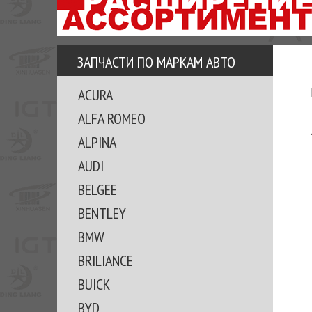
АЗУ
ЕЗ
ЕДЖЕРА
ЗАПЧАСТИ ПО МАРКАМ АВТО
ОМИТЕ
ACURA
ВКЕ!
ALFA ROMEO
ALPINA
AUDI
BELGEE
BENTLEY
BMW
BRILIANCE
BUICK
BYD