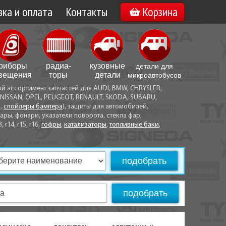
ка и оплата
Контакты
Корзина
а по Минску
Вакансии
а по Беларуси
риборы
радиа­
кузовные
детали для
воз
вещения
торы
детали
микро­автобусов
ой ассортимент запчастей для AUDI, BMW, CHRYSLER,
ы оплаты
NISSAN, OPEL, PEUGEOT, RENAULT, SKODA, SUBARU,
а,
спойлеры бампера
), защиты для автомобилей,
ры, фонари, указатели поворота, стекла фар,
3, r14, r15, r16,
гофры
,
катализаторы
,
топливные баки
,