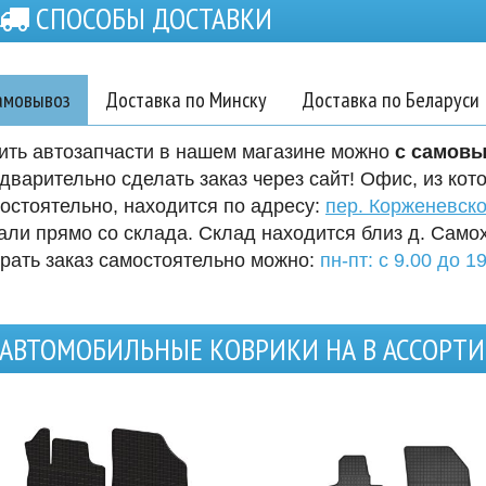
СПОСОБЫ ДОСТАВКИ
амовывоз
Доставка по Минску
Доставка по Беларуси
ить автозапчасти в нашем магазине можно
с самов
дварительно сделать заказ через сайт! Офис, из кот
остоятельно, находится по адресу:
пер. Корженевско
али прямо со склада. Склад находится близ д. Само
рать заказ самостоятельно можно:
пн-пт: с 9.00 до 19
АВТОМОБИЛЬНЫЕ КОВРИКИ НА В АССОРТ