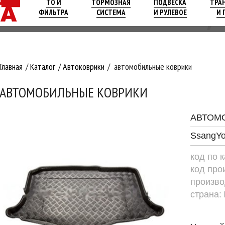
ТО И
ТОРМОЗНАЯ
ПОДВЕСКА
ТРА
ФИЛЬТРА
СИСТЕМА
И РУЛЕВОЕ
И 
Главная
Каталог
Автоковрики
автомобильные коврики
АВТОМОБИЛЬНЫЕ КОВРИКИ
АВТОМ
SsangYon
код по 
код про
произво
страна: