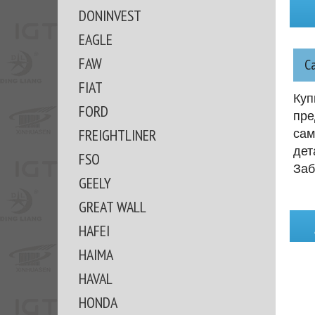
DONINVEST
EAGLE
FAW
С
FIAT
Куп
FORD
пре
FREIGHTLINER
сам
дет
FSO
Заб
GEELY
GREAT WALL
HAFEI
HAIMA
HAVAL
HONDA