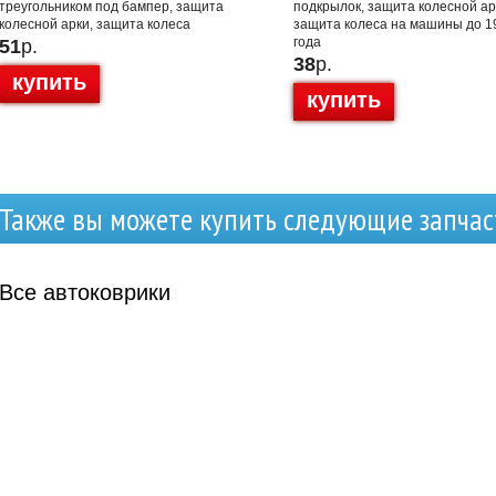
треугольником под бампер, защита
подкрылок, защита колесной ар
колесной арки, защита колеса
защита колеса на машины до 1
года
51
р.
38
р.
купить
купить
Также вы можете купить следующие запчас
Все
автоковрики