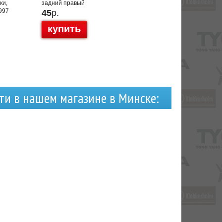
ки,
задний правый
997
45
р.
купить
ти в нашем магазине в Минске: