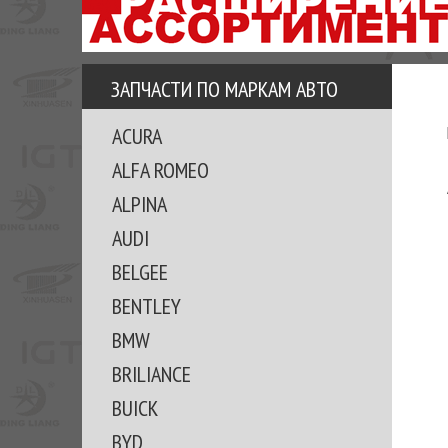
АЗУ
ЕЗ
ЕДЖЕРА
ЗАПЧАСТИ ПО МАРКАМ АВТО
ОМИТЕ
ACURA
ВКЕ!
ALFA ROMEO
ALPINA
AUDI
BELGEE
BENTLEY
BMW
BRILIANCE
BUICK
BYD