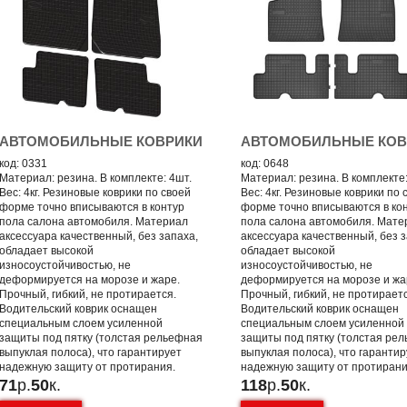
АВТОМОБИЛЬНЫЕ КОВРИКИ
АВТОМОБИЛЬНЫЕ КОВ
код: 0331
код: 0648
Материал: резина. В комплекте: 4шт.
Материал: резина. В комплекте:
Вес: 4кг. Резиновые коврики по своей
Вес: 4кг. Резиновые коврики по 
форме точно вписываются в контур
форме точно вписываются в ко
пола салона автомобиля. Материал
пола салона автомобиля. Мате
аксессуара качественный, без запаха,
аксессуара качественный, без з
обладает высокой
обладает высокой
износоустойчивостью, не
износоустойчивостью, не
деформируется на морозе и жаре.
деформируется на морозе и жа
Прочный, гибкий, не протирается.
Прочный, гибкий, не протирает
Водительский коврик оснащен
Водительский коврик оснащен
специальным слоем усиленной
специальным слоем усиленной
защиты под пятку (толстая рельефная
защиты под пятку (толстая ре
выпуклая полоса), что гарантирует
выпуклая полоса), что гаранти
надежную защиту от протирания.
надежную защиту от протирани
71
р.
50
к.
118
р.
50
к.