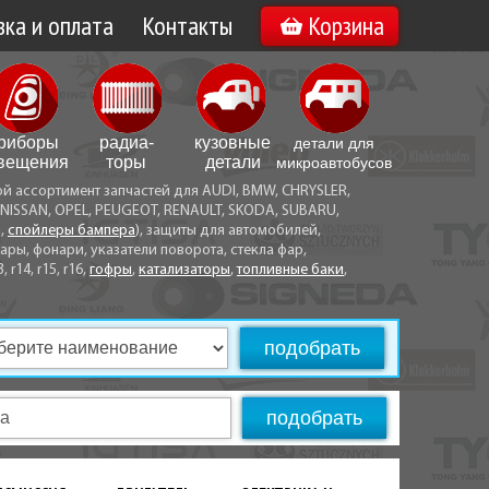
ка и оплата
Контакты
Корзина
а по Минску
Вакансии
а по Беларуси
риборы
радиа­
кузовные
детали для
воз
вещения
торы
детали
микро­автобусов
ой ассортимент запчастей для AUDI, BMW, CHRYSLER,
ы оплаты
NISSAN, OPEL, PEUGEOT, RENAULT, SKODA, SUBARU,
а,
спойлеры бампера
), защиты для автомобилей,
ры, фонари, указатели поворота, стекла фар,
3, r14, r15, r16,
гофры
,
катализаторы
,
топливные баки
,