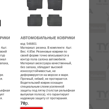
РИКИ
АВТОМОБИЛЬНЫЕ КОВРИКИ
код: 546801
 4шт.
Материал: резина. В комплекте: 4шт.
своей
Вес: 4.85кг. Резиновые коврики по
нтур
своей форме точно вписываются в
риал
контур пола салона автомобиля.
апаха,
Материал аксессуара качественный,
без запаха, обладает высокой
износоустойчивостью, не
ре.
деформируется на морозе и жаре.
ся.
Прочный, гибкий, не протирается.
Водительский коврик оснащен
специальным слоем усиленной
льефная
защиты под пятку (толстая рельефная
рует
выпуклая полоса), что гарантирует
я.
надежную защиту от протирания.
78
р.