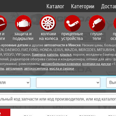
Каталог
Категории
Достав
Доставк
Доставк
и и
защита и
колпаки
прицепные
глуши­
п
Самовы
оги
подкрылки
на колеса
устройства
тели
ос
ь кузовные детали
и другие
автозапчасти в Минске
. Низкие цены, больш
Способ
EN, DAEWOO, FIAT, FORD, HONDA, LEXUS, MAZDA, MERCEDES, MITSUBISHI, 
A, VOLVO, VW (арки,
бампера
,
капоты
,
крылья
, пороги, молдинги бампер
телей, радиаторов обогрева салона и кондиционера, оптики для авто (фа
вотуманки), ремкоплекты,
автомобильные коврики
,
колпаки на диски
: r1
опы
,
автохимия
,
автокосметика
,
масла и смазки
.