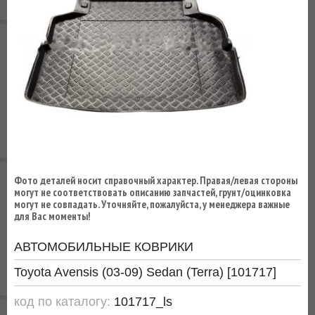
ВЫ
ЭКОНОМИТЕ
НА
ДОСТАВКЕ!
Фото деталей носит справочный характер. Правая/левая стороны
могут не соответствовать описанию запчастей, грунт/оцинковка
могут не совпадать. Уточняйте, пожалуйста, у менеджера важные
для Вас моменты!
АВТОМОБИЛЬНЫЕ КОВРИКИ
Toyota Avensis (03-09) Sedan (Terra) [101717]
код по каталогу:
101717_ls