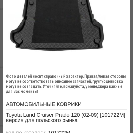
ВЫ
ЭКОНОМИТЕ
НА
ДОСТАВКЕ!
Фото деталей носит справочный характер. Правая/левая стороны
могут не соответствовать описанию запчастей, грунт/оцинковка
могут не совпадать. Уточняйте, пожалуйста, у менеджера важные
для Вас моменты!
АВТОМОБИЛЬНЫЕ КОВРИКИ
Toyota Land Cruiser Prado 120 (02-09) [101722M]
версия для польского рынка
код по каталогу:
101722M