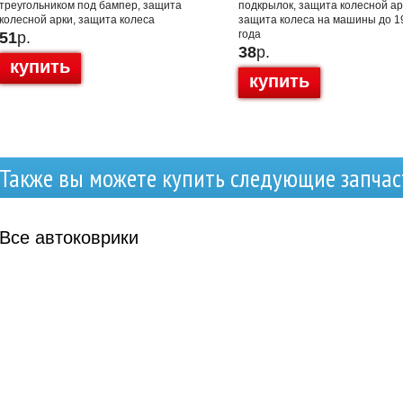
треугольником под бампер, защита
подкрылок, защита колесной ар
колесной арки, защита колеса
защита колеса на машины до 1
года
51
р.
38
р.
купить
купить
Также вы можете купить следующие запчас
Все
автоковрики