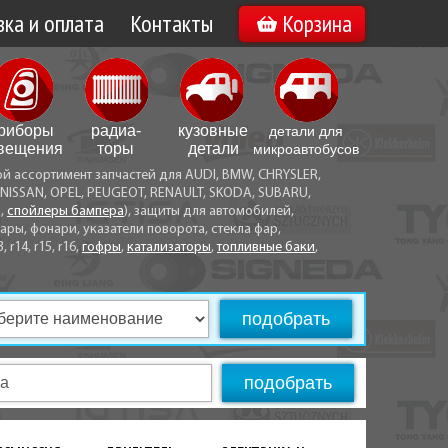
ка и оплата
Контакты
Корзина
а по Минску
Вакансии
а по Беларуси
риборы
радиа­
кузовные
детали для
воз
вещения
торы
детали
микро­автобусов
ой ассортимент запчастей для AUDI, BMW, CHRYSLER,
ы оплаты
NISSAN, OPEL, PEUGEOT, RENAULT, SKODA, SUBARU,
а,
спойлеры бампера
), защиты для автомобилей,
ры, фонари, указатели поворота, стекла фар,
3, r14, r15, r16,
гофры
,
катализаторы
,
топливные баки
,