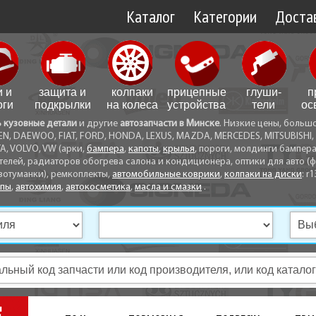
Каталог
Категории
Достав
Доставк
Доставк
и и
защита и
колпаки
прицепные
глуши­
п
Самовы
оги
подкрылки
на колеса
устройства
тели
ос
ь кузовные детали
и другие
автозапчасти в Минске
. Низкие цены, больш
Способ
EN, DAEWOO, FIAT, FORD, HONDA, LEXUS, MAZDA, MERCEDES, MITSUBISHI, 
A, VOLVO, VW (арки,
бампера
,
капоты
,
крылья
, пороги, молдинги бампер
телей, радиаторов обогрева салона и кондиционера, оптики для авто (фа
вотуманки), ремкоплекты,
автомобильные коврики
,
колпаки на диски
: r1
опы
,
автохимия
,
автокосметика
,
масла и смазки
.