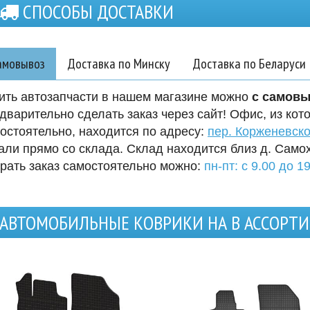
СПОСОБЫ ДОСТАВКИ
амовывоз
Доставка по Минску
Доставка по Беларуси
ить автозапчасти в нашем магазине можно
с самов
дварительно сделать заказ через сайт! Офис, из кот
остоятельно, находится по адресу:
пер. Корженевско
али прямо со склада. Склад находится близ д. Само
рать заказ самостоятельно можно:
пн-пт: с 9.00 до 19
АВТОМОБИЛЬНЫЕ КОВРИКИ НА В АССОРТ