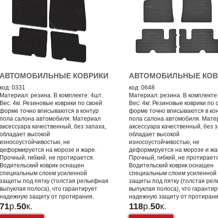
АВТОМОБИЛЬНЫЕ КОВРИКИ
АВТОМОБИЛЬНЫЕ КОВ
код: 0331
код: 0648
Материал: резина. В комплекте: 4шт.
Материал: резина. В комплекте:
Вес: 4кг. Резиновые коврики по своей
Вес: 4кг. Резиновые коврики по 
форме точно вписываются в контур
форме точно вписываются в ко
пола салона автомобиля. Материал
пола салона автомобиля. Мате
аксессуара качественный, без запаха,
аксессуара качественный, без з
обладает высокой
обладает высокой
износоустойчивостью, не
износоустойчивостью, не
деформируется на морозе и жаре.
деформируется на морозе и жа
Прочный, гибкий, не протирается.
Прочный, гибкий, не протирает
Водительский коврик оснащен
Водительский коврик оснащен
специальным слоем усиленной
специальным слоем усиленной
защиты под пятку (толстая рельефная
защиты под пятку (толстая ре
выпуклая полоса), что гарантирует
выпуклая полоса), что гаранти
надежную защиту от протирания.
надежную защиту от протирани
71
р.
50
к.
118
р.
50
к.