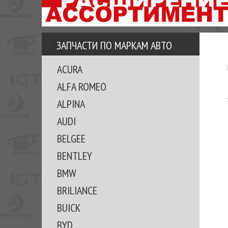
АЗУ
ЕЗ
ЕДЖЕРА
ЗАПЧАСТИ ПО МАРКАМ АВТО
ОМИТЕ
ACURA
ВКЕ!
ALFA ROMEO
ALPINA
AUDI
BELGEE
BENTLEY
BMW
BRILIANCE
BUICK
BYD