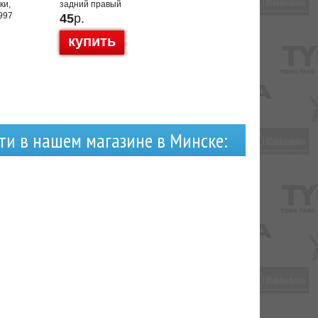
ки,
задний правый
997
45
р.
купить
ти в нашем магазине в Минске: