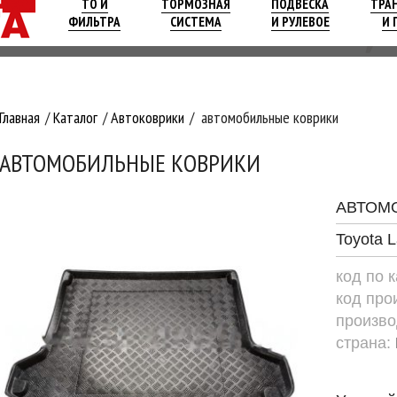
ТО И
ТОРМОЗНАЯ
ПОДВЕСКА
ТРА
ФИЛЬТРА
СИСТЕМА
И РУЛЕВОЕ
И 
Главная
Каталог
Автоковрики
автомобильные коврики
АВТОМОБИЛЬНЫЕ КОВРИКИ
АВТОМ
Toyota L
код по 
код про
произво
страна: