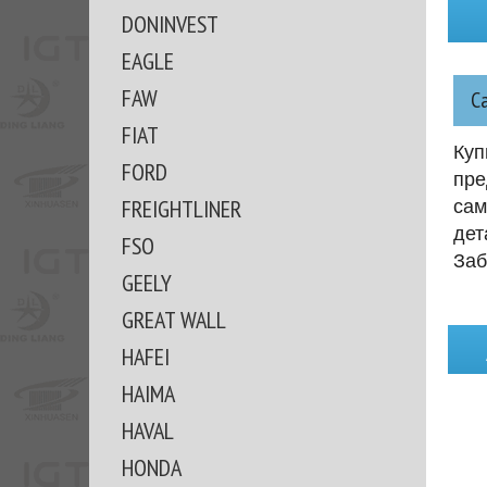
DONINVEST
EAGLE
FAW
С
FIAT
Куп
FORD
пре
FREIGHTLINER
сам
дет
FSO
Заб
GEELY
GREAT WALL
HAFEI
HAIMA
HAVAL
HONDA