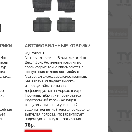
РИКИ
АВТОМОБИЛЬНЫЕ КОВРИКИ
код: 546801
 4шт.
Материал: резина. В комплекте: 4шт.
своей
Вес: 4.85кг. Резиновые коврики по
нтур
своей форме точно вписываются в
риал
контур пола салона автомобиля.
апаха,
Материал аксессуара качественный,
без запаха, обладает высокой
износоустойчивостью, не
ре.
деформируется на морозе и жаре.
ся.
Прочный, гибкий, не протирается.
Водительский коврик оснащен
специальным слоем усиленной
льефная
защиты под пятку (толстая рельефная
рует
выпуклая полоса), что гарантирует
я.
надежную защиту от протирания.
78
р.