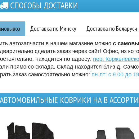
СПОСОБЫ ДОСТАВКИ
амовывоз
Доставка по Минску
Доставка по Беларуси
ить автозапчасти в нашем магазине можно
с самов
дварительно сделать заказ через сайт! Офис, из кот
остоятельно, находится по адресу:
пер. Корженевско
али прямо со склада. Склад находится близ д. Само
рать заказ самостоятельно можно:
пн-пт: с 9.00 до 19
АВТОМОБИЛЬНЫЕ КОВРИКИ НА В АССОРТ