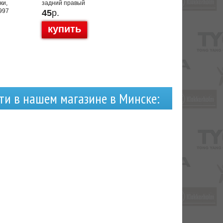
ки,
задний правый
997
45
р.
купить
ти в нашем магазине в Минске: