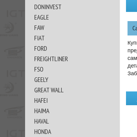
DONINVEST
EAGLE
FAW
С
FIAT
Куп
FORD
пре
FREIGHTLINER
сам
дет
FSO
Заб
GEELY
GREAT WALL
HAFEI
HAIMA
HAVAL
HONDA