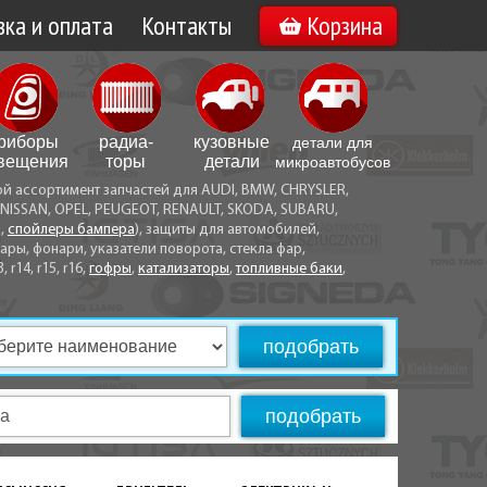
ка и оплата
Контакты
Корзина
а по Минску
Вакансии
а по Беларуси
риборы
радиа­
кузовные
детали для
воз
вещения
торы
детали
микро­автобусов
ой ассортимент запчастей для AUDI, BMW, CHRYSLER,
ы оплаты
NISSAN, OPEL, PEUGEOT, RENAULT, SKODA, SUBARU,
а,
спойлеры бампера
), защиты для автомобилей,
ры, фонари, указатели поворота, стекла фар,
3, r14, r15, r16,
гофры
,
катализаторы
,
топливные баки
,