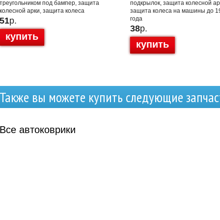
треугольником под бампер, защита
подкрылок, защита колесной ар
колесной арки, защита колеса
защита колеса на машины до 1
года
51
р.
38
р.
купить
купить
Также вы можете купить следующие запчас
Все
автоковрики