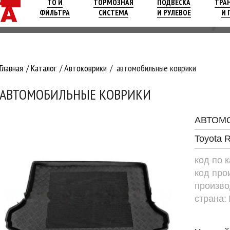
ТО И
ТОРМОЗНАЯ
ПОДВЕСКА
ТРА
ФИЛЬТРА
СИСТЕМА
И РУЛЕВОЕ
И 
Главная
Каталог
Автоковрики
автомобильные коврики
АВТОМОБИЛЬНЫЕ КОВРИКИ
АВТОМ
Toyota 
код по 
код про
произво
страна: