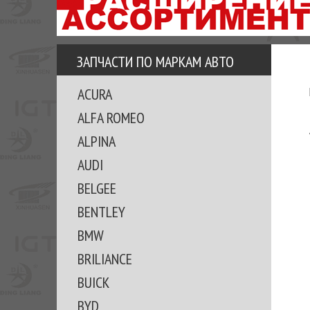
АЗУ
ЕЗ
ЕДЖЕРА
ЗАПЧАСТИ ПО МАРКАМ АВТО
ОМИТЕ
ACURA
ВКЕ!
ALFA ROMEO
ALPINA
AUDI
BELGEE
BENTLEY
BMW
BRILIANCE
BUICK
BYD