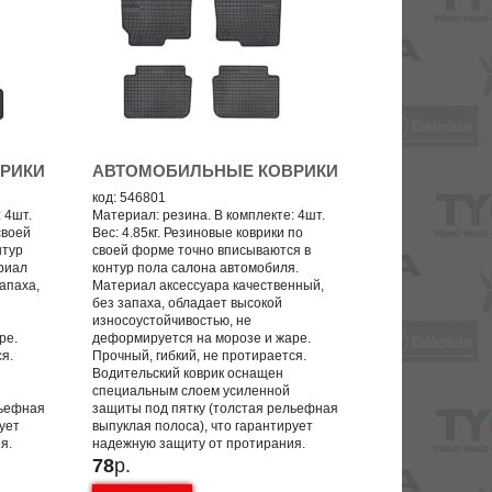
РИКИ
АВТОМОБИЛЬНЫЕ КОВРИКИ
код: 546801
 4шт.
Материал: резина. В комплекте: 4шт.
своей
Вес: 4.85кг. Резиновые коврики по
нтур
своей форме точно вписываются в
риал
контур пола салона автомобиля.
апаха,
Материал аксессуара качественный,
без запаха, обладает высокой
износоустойчивостью, не
ре.
деформируется на морозе и жаре.
ся.
Прочный, гибкий, не протирается.
Водительский коврик оснащен
специальным слоем усиленной
льефная
защиты под пятку (толстая рельефная
рует
выпуклая полоса), что гарантирует
я.
надежную защиту от протирания.
78
р.