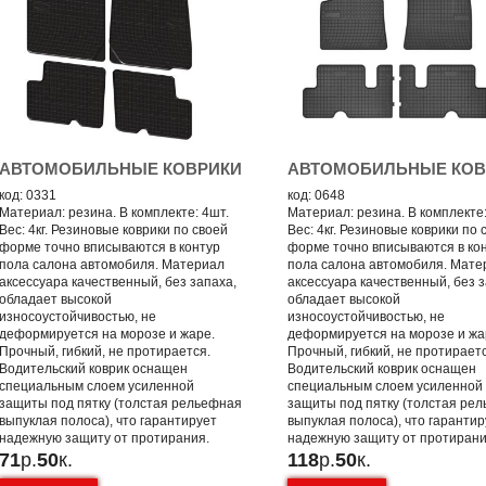
АВТОМОБИЛЬНЫЕ КОВРИКИ
АВТОМОБИЛЬНЫЕ КОВ
код: 0331
код: 0648
Материал: резина. В комплекте: 4шт.
Материал: резина. В комплекте:
Вес: 4кг. Резиновые коврики по своей
Вес: 4кг. Резиновые коврики по 
форме точно вписываются в контур
форме точно вписываются в ко
пола салона автомобиля. Материал
пола салона автомобиля. Мате
аксессуара качественный, без запаха,
аксессуара качественный, без з
обладает высокой
обладает высокой
износоустойчивостью, не
износоустойчивостью, не
деформируется на морозе и жаре.
деформируется на морозе и жа
Прочный, гибкий, не протирается.
Прочный, гибкий, не протирает
Водительский коврик оснащен
Водительский коврик оснащен
специальным слоем усиленной
специальным слоем усиленной
защиты под пятку (толстая рельефная
защиты под пятку (толстая ре
выпуклая полоса), что гарантирует
выпуклая полоса), что гаранти
надежную защиту от протирания.
надежную защиту от протирани
71
р.
50
к.
118
р.
50
к.