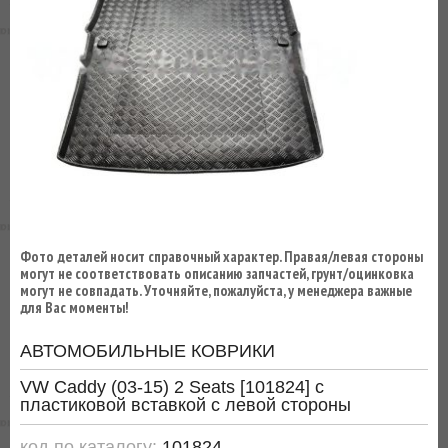
ВЫ
ЭКОНОМИТЕ
НА
ДОСТАВКЕ!
Фото деталей носит справочный характер. Правая/левая стороны
могут не соответствовать описанию запчастей, грунт/оцинковка
могут не совпадать. Уточняйте, пожалуйста, у менеджера важные
для Вас моменты!
АВТОМОБИЛЬНЫЕ КОВРИКИ
VW Caddy (03-15) 2 Seats [101824] с
пластиковой вставкой с левой стороны
код по каталогу:
101824