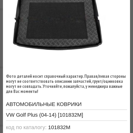
ВЫ
ЭКОНОМИТЕ
НА
ДОСТАВКЕ!
Фото деталей носит справочный характер. Правая/левая стороны
могут не соответствовать описанию запчастей, грунт/оцинковка
могут не совпадать. Уточняйте, пожалуйста, у менеджера важные
для Вас моменты!
АВТОМОБИЛЬНЫЕ КОВРИКИ
VW Golf Plus (04-14) [101832M]
код по каталогу:
101832M