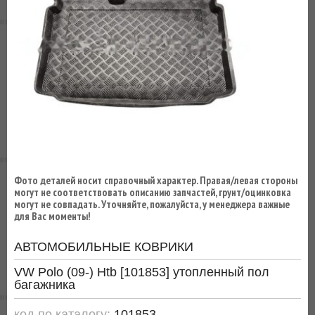
ВЫ
ЭКОНОМИТЕ
НА
ДОСТАВКЕ!
Фото деталей носит справочный характер. Правая/левая стороны
могут не соответствовать описанию запчастей, грунт/оцинковка
могут не совпадать. Уточняйте, пожалуйста, у менеджера важные
для Вас моменты!
АВТОМОБИЛЬНЫЕ КОВРИКИ
VW Polo (09-) Htb [101853] утопленный пол
багажника
код по каталогу:
101853