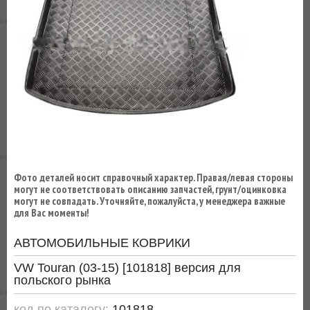
ВЫ
ЭКОНОМИТЕ
НА
ДОСТАВКЕ!
Фото деталей носит справочный характер. Правая/левая стороны
могут не соответствовать описанию запчастей, грунт/оцинковка
могут не совпадать. Уточняйте, пожалуйста, у менеджера важные
для Вас моменты!
АВТОМОБИЛЬНЫЕ КОВРИКИ
VW Touran (03-15) [101818] версия для
польского рынка
код по каталогу:
101818