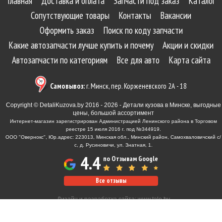
Главная
Доставка и оплата
Запчасти под заказ
Каталог
Сопутствующие товары
Контакты
Вакансии
Оформить заказ
Поиск по коду запчасти
Какие автозапчасти лучше купить и почему
Акции и скидки
Автозапчасти по категориям
Все для авто
Карта сайта
Самовывоз:
г. Минск, пер. Корженевского 2А - 18
Copyright © DetaliKuzova.by 2016 - 2026 - Детали кузова в Минске, выгодные
цены, большой ассортимент
Интернет-магазин зарегистрирован Администрацией Ленинского района в Торговом
реестре 15 июля 2016 г. под №344919.
ООО "Овернокс", Юр.адрес: 223013, Минская обл., Минский район, Самохваловичский с/
с, д. Русиновичи, ул. Знатная, 1.
4.4
по Отзывам Google
Все отзывы
Дизайн и разработка сайта:
www.tale.by