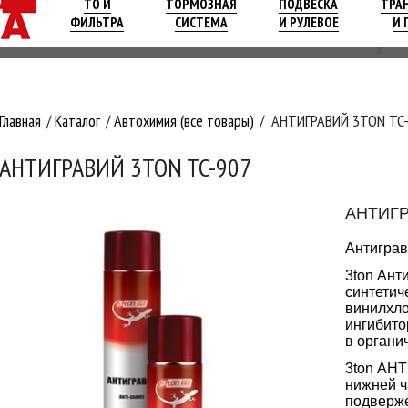
ТО И
ТОРМОЗНАЯ
ПОДВЕСКА
ТРА
ФИЛЬТРА
СИСТЕМА
И РУЛЕВОЕ
И 
Главная
Каталог
Автохимия (все товары)
АНТИГРАВИЙ 3TON TC
АНТИГРАВИЙ 3TON TC-907
АНТИГ
Антиграв
3ton Ант
синтетич
винилхло
ингибито
в органи
3ton АН
нижней ч
подверж