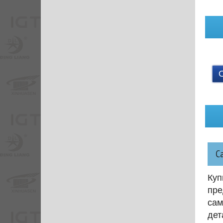
С
Куп
пре
сам
дет