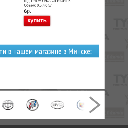
код: PROMYVKA-OILRIGHT-5
Объем: 0,5 л 0,5л
6
р.
купить
ти в нашем магазине в Минске: