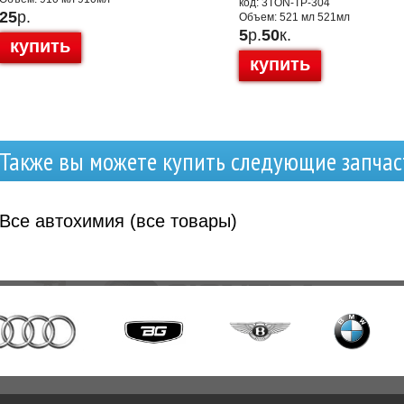
код: 3TON-TP-304
25
р.
Объем: 521 мл 521мл
5
р.
50
к.
купить
купить
Также вы можете купить следующие запчас
Все
автохимия (все товары)