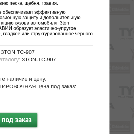
вию песка, щебня, гравия.
е обеспечивает эффективную
озионную защиту и дополнительную
яцию кузова автомобиля. 3ton
ВИЙ образует эластично-упругое
, гладкое или структурированное черного
:
3TON TC-907
каталогу:
3TON-TC-907
те наличие и цену,
ИРОВОЧНАЯ цена под заказ:
под заказ