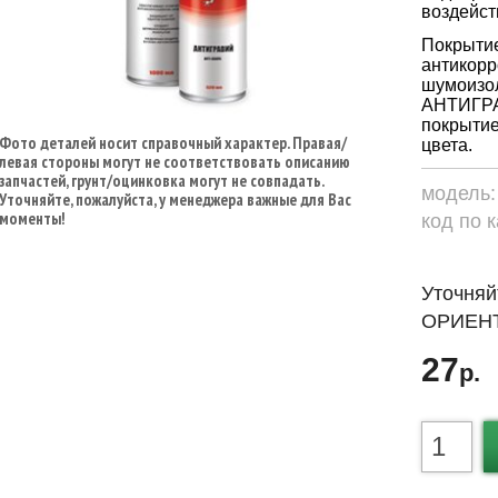
воздейст
Покрыти
антикорр
шумоизол
АНТИГРА
покрытие
Фото деталей носит справочный характер. Правая/
цвета.
левая стороны могут не соответствовать описанию
запчастей, грунт/оцинковка могут не совпадать.
модель
Уточняйте, пожалуйста, у менеджера важные для Вас
моменты!
код по 
Уточняй
ОРИЕНТ
27
р.