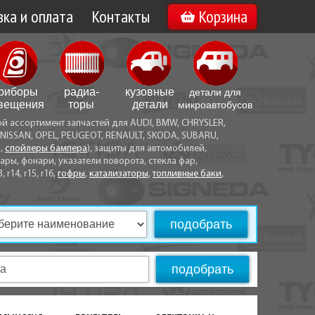
ка и оплата
Контакты
Корзина
а по Минску
Вакансии
а по Беларуси
риборы
радиа­
кузовные
детали для
воз
вещения
торы
детали
микро­автобусов
ой ассортимент запчастей для AUDI, BMW, CHRYSLER,
ы оплаты
NISSAN, OPEL, PEUGEOT, RENAULT, SKODA, SUBARU,
а,
спойлеры бампера
), защиты для автомобилей,
ры, фонари, указатели поворота, стекла фар,
3, r14, r15, r16,
гофры
,
катализаторы
,
топливные баки
,