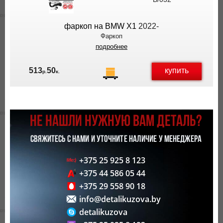
ВЫ
ЭКОНОМИТЕ
фаркоп на BMW X1
2022-
НА
Фаркоп
ДОСТАВКЕ!
подробнее
купить
513
50
р.
к.
НЕ НАШЛИ НУЖНУЮ ВАМ ДЕТАЛЬ?
СВЯЖИТЕСЬ С НАМИ И УТОЧНИТЕ НАЛИЧИЕ У МЕНЕДЖЕРА
+375 25 925 8 123
+375 44 586 05 44
+375 29 558 90 18
info@detalikuzova.by
detalikuzova