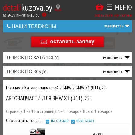
detali
kuzova.by
☰ МЕНЮ
Купить
ТАКЖЕ
ВЫ
заказы online: круглосуточно
в
9-19 пн-пт, 9-15 cб
МОЖЕТЕ
НАШИ ТЕЛЕФОНЫ
1
У
клик
НАС
оставить заявку
+375 44 586 05 44
ЗАКАЗАТЬ
+375 25 925 8 123
ПОИСК ПО КАТАЛОГУ:
ТО
ТОРМОЗНАЯ
ПОДВЕСКА
ТРАНСМИССИЯ
ДВИГАТЕЛЬ
ЭЛЕКТРИКА
+375
Беларусь
ПОИСК ПО КОДУ:
И
СИСТЕМА
И
И
И
И
+375
ФИЛЬТРА
РУЛЕВОЕ
ПРИВОД
ВЫХЛОП
ОСВЕЩЕНИЕ
Главная
Каталог запчастей
BMW
BMW X1 (U11), 22-
ДОБАВИВ
АВТОЗАПЧАСТИ ДЛЯ BMW X1 (U11), 22-
РАСХОДНИКИ
,
МАСЛА
И ДРУГИЕ
Страница 1 из 1 На странице: 1 - 1 товаров. Всего 1 товаров
ЗАПЧАСТИ К
Отобразить товары:
на складе
под заказ
ЗАКАЗУ ЧЕРЕЗ
МЕНЕДЖЕРА
B/032