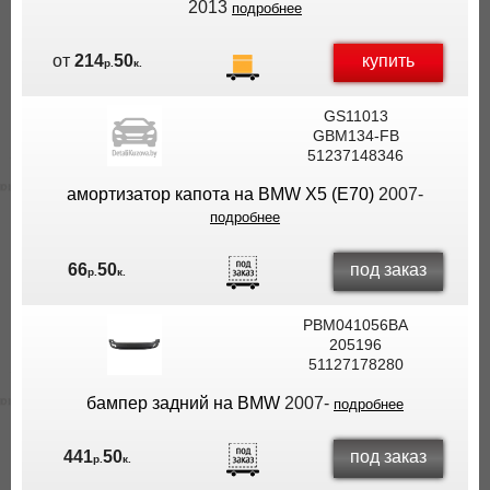
2013
подробнее
купить
от
214
50
р.
к.
GS11013
GBM134-FB
51237148346
амортизатор капота на BMW X5 (E70)
2007-
подробнее
под заказ
66
50
р.
к.
PBM041056BA
205196
51127178280
бампер задний на BMW
2007-
подробнее
под заказ
441
50
р.
к.