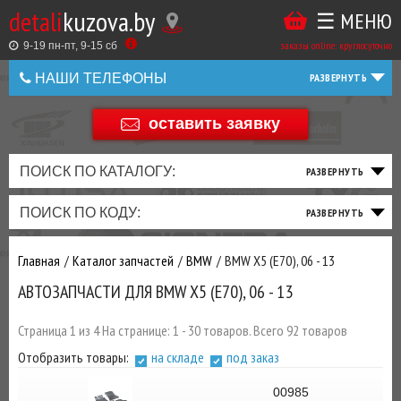
detali
kuzova.by
☰ МЕНЮ
Купить
ТАКЖЕ
ВЫ
заказы online: круглосуточно
в
9-19 пн-пт, 9-15 cб
МОЖЕТЕ
НАШИ ТЕЛЕФОНЫ
1
У
клик
НАС
оставить заявку
+375 44 586 05 44
ЗАКАЗАТЬ
+375 25 925 8 123
ПОИСК ПО КАТАЛОГУ:
ТО
ТОРМОЗНАЯ
ПОДВЕСКА
ТРАНСМИССИЯ
ДВИГАТЕЛЬ
ЭЛЕКТРИКА
+375
Беларусь
ПОИСК ПО КОДУ:
И
СИСТЕМА
И
И
И
И
+375
ФИЛЬТРА
РУЛЕВОЕ
ПРИВОД
ВЫХЛОП
ОСВЕЩЕНИЕ
Главная
Каталог запчастей
BMW
BMW X5 (E70), 06 - 13
ДОБАВИВ
АВТОЗАПЧАСТИ ДЛЯ BMW X5 (E70), 06 - 13
РАСХОДНИКИ
,
МАСЛА
И ДРУГИЕ
Страница 1 из 4 На странице: 1 - 30 товаров. Всего 92 товаров
ЗАПЧАСТИ К
Отобразить товары:
на складе
под заказ
ЗАКАЗУ ЧЕРЕЗ
МЕНЕДЖЕРА
00985