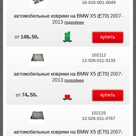
16-016-001-0049
ВЫ
ЭКОНОМИТЕ
автомобильные коврики на BMW X5 (E70)
2007-
НА
2013
подробнее
ДОСТАВКЕ!
купить
от
149
50
р.
к.
102112
12-026-011-0133
автомобильные коврики на BMW X5 (E70)
2007-
2013
подробнее
купить
от
74
50
р.
к.
102125
12-026-011-0767
автомобильные коврики на BMW X5 (E70)
2007-