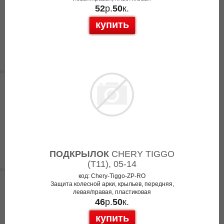
52
р.
50
к.
купить
ПОДКРЫЛОК
CHERY TIGGO
(T11), 05-14
код: Chery-Tiggo-ZP-RO
Защита колесной арки, крыльев, передняя,
левая/правая, пластиковая
46
р.
50
к.
купить