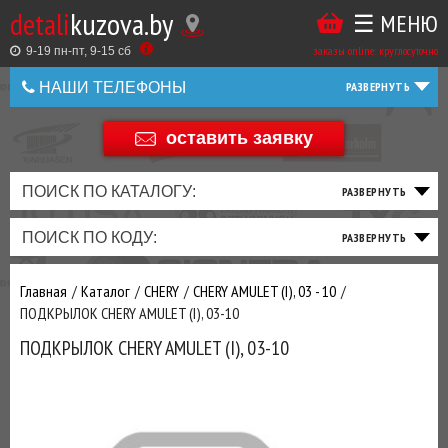
detali
kuzova.by
☰ МЕНЮ
Купить
ТАКЖЕ
ВЫ
заказы online: круглосуточно
в
9-19 пн-пт, 9-15 cб
МОЖЕТЕ
НАШИ ТЕЛЕФОНЫ
1
У
клик
Оставить
НАС
оставить заявку
+375 44 586 05 44
отзыв
ЗАКАЗАТЬ
+375 25 925 8 123
ПОИСК ПО КАТАЛОГУ:
ТО
ТОРМОЗНАЯ
ПОДВЕСКА
ТРАНСМИССИЯ
ДВИГАТЕЛЬ
ЭЛЕКТРИКА
+375
Беларусь
ПОИСК ПО КОДУ:
И
СИСТЕМА
И
И
И
И
+375
ФИЛЬТРА
РУЛЕВОЕ
ПРИВОД
ВЫХЛОП
ОСВЕЩЕНИЕ
Оценить
Главная
Каталог
CHERY
CHERY AMULET (I), 03 - 10
товар
ДОБАВИВ
ПОДКРЫЛОК CHERY AMULET (I), 03-10
РАСХОДНИКИ
,
ПОДКРЫЛОК CHERY AMULET (I), 03-10
МАСЛА
И ДРУГИЕ
ЗАПЧАСТИ К
ЗАКАЗУ ЧЕРЕЗ
МЕНЕДЖЕРА