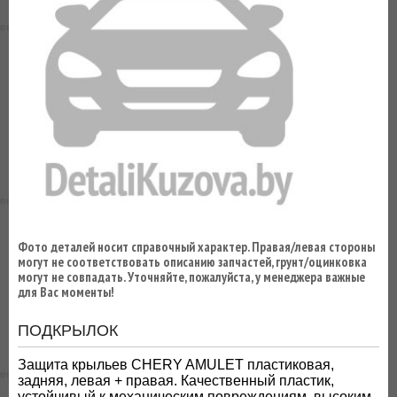
ВЫ
ЭКОНОМИТЕ
НА
ДОСТАВКЕ!
Фото деталей носит справочный характер. Правая/левая стороны
могут не соответствовать описанию запчастей, грунт/оцинковка
могут не совпадать. Уточняйте, пожалуйста, у менеджера важные
для Вас моменты!
ПОДКРЫЛОК
Защита крыльев CHERY AMULET пластиковая,
задняя, левая + правая. Качественный пластик,
устойчивый к механическим повреждениям, высоким