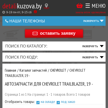
detali
kuzova.by
☰ МЕНЮ
Купить
ТАКЖЕ
ВЫ
заказы online: круглосуточно
в
9-19 пн-пт, 9-15 cб
МОЖЕТЕ
НАШИ ТЕЛЕФОНЫ
1
У
клик
НАС
оставить заявку
+375 44 586 05 44
ЗАКАЗАТЬ
+375 25 925 8 123
ПОИСК ПО КАТАЛОГУ:
ТО
ТОРМОЗНАЯ
ПОДВЕСКА
ТРАНСМИССИЯ
ДВИГАТЕЛЬ
ЭЛЕКТРИКА
+375
Беларусь
ПОИСК ПО КОДУ:
И
СИСТЕМА
И
И
И
И
+375
ФИЛЬТРА
РУЛЕВОЕ
ПРИВОД
ВЫХЛОП
ОСВЕЩЕНИЕ
Главная
Каталог запчастей
CHEVROLET
CHEVROLET
ДОБАВИВ
TRAILBLAZER, 19 -
РАСХОДНИКИ
,
АВТОЗАПЧАСТИ ДЛЯ CHEVROLET TRAILBLAZER, 19 -
МАСЛА
И ДРУГИЕ
ЗАПЧАСТИ К
Страница 1 из 1 На странице: 1 - 1 товаров. Всего 1 товаров
ЗАКАЗУ ЧЕРЕЗ
Отобразить товары:
на складе
под заказ
МЕНЕДЖЕРА