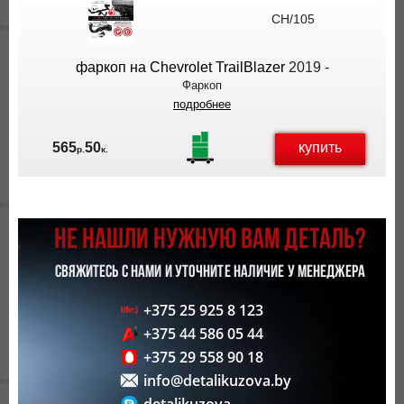
ВЫ
CH/105
ЭКОНОМИТЕ
НА
фаркоп на Chevrolet TrailBlazer
2019 -
ДОСТАВКЕ!
Фаркоп
подробнее
купить
565
50
р.
к.
НЕ НАШЛИ НУЖНУЮ ВАМ ДЕТАЛЬ?
СВЯЖИТЕСЬ С НАМИ И УТОЧНИТЕ НАЛИЧИЕ У МЕНЕДЖЕРА
+375 25 925 8 123
+375 44 586 05 44
+375 29 558 90 18
info@detalikuzova.by