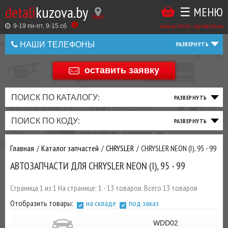
detali
kuzova.by
☰ МЕНЮ
Купить
ТАКЖЕ
ВЫ
заказы online: круглосуточно
в
9-19 пн-пт, 9-15 cб
МОЖЕТЕ
НАШИ ТЕЛЕФОНЫ
1
У
клик
НАС
оставить заявку
+375 44 586 05 44
ЗАКАЗАТЬ
+375 25 925 8 123
ПОИСК ПО КАТАЛОГУ:
ТО
ТОРМОЗНАЯ
ПОДВЕСКА
ТРАНСМИССИЯ
ДВИГАТЕЛЬ
ЭЛЕКТРИКА
+375
Беларусь
ПОИСК ПО КОДУ:
И
СИСТЕМА
И
И
И
И
+375
ФИЛЬТРА
РУЛЕВОЕ
ПРИВОД
ВЫХЛОП
ОСВЕЩЕНИЕ
Главная
Каталог запчастей
CHRYSLER
CHRYSLER NEON (I), 95 - 99
ДОБАВИВ
АВТОЗАПЧАСТИ ДЛЯ CHRYSLER NEON (I), 95 - 99
РАСХОДНИКИ
,
МАСЛА
И ДРУГИЕ
Страница 1 из 1 На странице: 1 - 13 товаров. Всего 13 товаров
ЗАПЧАСТИ К
Отобразить товары:
на складе
под заказ
ЗАКАЗУ ЧЕРЕЗ
МЕНЕДЖЕРА
WDD02