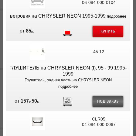
06-084-000-0104
ВЫ
ЭКОНОМИТЕ
ветровик на CHRYSLER NEON
1995-1999
подробнее
НА
ДОСТАВКЕ!
купить
от
85
р.
45.12
ГЛУШИТЕЛЬ на CHRYSLER NEON (I), 95 - 99
1995-
1999
Глушитель, задняя часть на CHRYSLER NEON
подробнее
под заказ
от
157
50
р.
к.
CLR05
04-084-000-0067