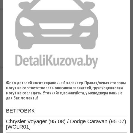
ВЫ
ЭКОНОМИТЕ
НА
ДОСТАВКЕ!
Фото деталей носит справочный характер. Правая/левая стороны
могут не соответствовать описанию запчастей, грунт/оцинковка
могут не совпадать. Уточняйте, пожалуйста, у менеджера важные
для Вас моменты!
ВЕТРОВИК
Chrysler Voyager (95-08) / Dodge Caravan (95-07)
[WCLR01]