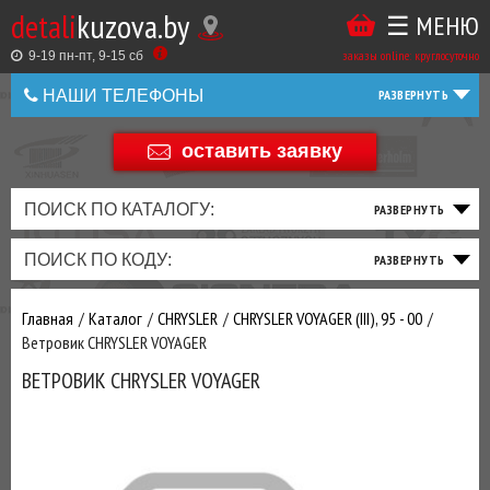
detali
kuzova.by
☰ МЕНЮ
Купить
ТАКЖЕ
ВЫ
заказы online: круглосуточно
в
9-19 пн-пт, 9-15 cб
МОЖЕТЕ
НАШИ ТЕЛЕФОНЫ
1
У
клик
Оставить
НАС
оставить заявку
+375 44 586 05 44
отзыв
ЗАКАЗАТЬ
+375 25 925 8 123
ПОИСК ПО КАТАЛОГУ:
ТО
ТОРМОЗНАЯ
ПОДВЕСКА
ТРАНСМИССИЯ
ДВИГАТЕЛЬ
ЭЛЕКТРИКА
+375
Беларусь
ПОИСК ПО КОДУ:
И
СИСТЕМА
И
И
И
И
+375
ФИЛЬТРА
РУЛЕВОЕ
ПРИВОД
ВЫХЛОП
ОСВЕЩЕНИЕ
Оценить
Главная
Каталог
CHRYSLER
CHRYSLER VOYAGER (III), 95 - 00
товар
ДОБАВИВ
Ветровик CHRYSLER VOYAGER
РАСХОДНИКИ
,
ВЕТРОВИК CHRYSLER VOYAGER
МАСЛА
И ДРУГИЕ
ЗАПЧАСТИ К
ЗАКАЗУ ЧЕРЕЗ
МЕНЕДЖЕРА