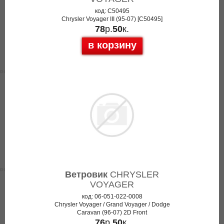
код: C50495
Chrysler Voyager III (95-07) [C50495]
78
р.
50
к.
в корзину
Ветровик
CHRYSLER
VOYAGER
код: 06-051-022-0008
Chrysler Voyager / Grand Voyager / Dodge
Caravan (96-07) 2D Front
76
р.
50
к.