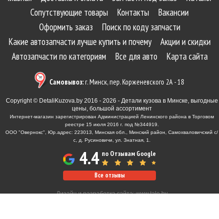
Сопутствующие товары
Контакты
Вакансии
Оформить заказ
Поиск по коду запчасти
Какие автозапчасти лучше купить и почему
Акции и скидки
Автозапчасти по категориям
Все для авто
Карта сайта
Самовывоз:
г. Минск, пер. Корженевского 2А - 18
Copyright © DetaliKuzova.by 2016 - 2026 - Детали кузова в Минске, выгодные
цены, большой ассортимент
Интернет-магазин зарегистрирован Администрацией Ленинского района в Торговом
реестре 15 июля 2016 г. под №344919.
ООО "Овернокс", Юр.адрес: 223013, Минская обл., Минский район, Самохваловичский с/
с, д. Русиновичи, ул. Знатная, 1.
4.4
по Отзывам Google
Все отзывы
Дизайн и разработка сайта:
www.tale.by