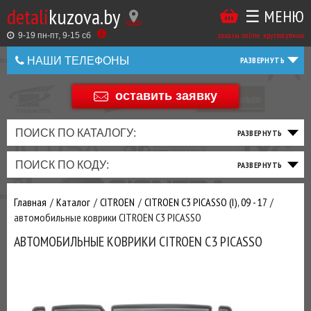
detali
kuzova.by
☰ МЕНЮ
Купить
ТАКЖЕ
ВЫ
заказы online: круглосуточно
в
9-19 пн-пт, 9-15 cб
МОЖЕТЕ
НАШИ ТЕЛЕФОНЫ
1
У
клик
Оставить
НАС
оставить заявку
+375 44 586 05 44
отзыв
ЗАКАЗАТЬ
+375 25 925 8 123
ПОИСК ПО КАТАЛОГУ:
ТО
ТОРМОЗНАЯ
ПОДВЕСКА
ТРАНСМИССИЯ
ДВИГАТЕЛЬ
ЭЛЕКТРИКА
+375
Беларусь
ПОИСК ПО КОДУ:
И
СИСТЕМА
И
И
И
И
+375
ФИЛЬТРА
РУЛЕВОЕ
ПРИВОД
ВЫХЛОП
ОСВЕЩЕНИЕ
Оценить
Главная
Каталог
CITROEN
CITROEN C3 PICASSO (I), 09 - 17
товар
ДОБАВИВ
автомобильные коврики CITROEN C3 PICASSO
РАСХОДНИКИ
,
АВТОМОБИЛЬНЫЕ КОВРИКИ CITROEN C3 PICASSO
МАСЛА
И ДРУГИЕ
ЗАПЧАСТИ К
ЗАКАЗУ ЧЕРЕЗ
МЕНЕДЖЕРА