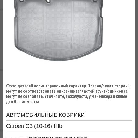
ВЫ
ЭКОНОМИТЕ
НА
ДОСТАВКЕ!
Фото деталей носит справочный характер. Правая/левая стороны
могут не соответствовать описанию запчастей, грунт/оцинковка
могут не совпадать. Уточняйте, пожалуйста, у менеджера важные
для Вас моменты!
АВТОМОБИЛЬНЫЕ КОВРИКИ
Citroen C3 (10-16) Htb