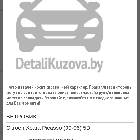
ВЫ
ЭКОНОМИТЕ
НА
ДОСТАВКЕ!
Фото деталей носит справочный характер. Правая/левая стороны
могут не соответствовать описанию запчастей, грунт/оцинковка
могут не совпадать. Уточняйте, пожалуйста, у менеджера важные
для Вас моменты!
ВЕТРОВИК
Citroen Xsara Picasso (99-06) 5D