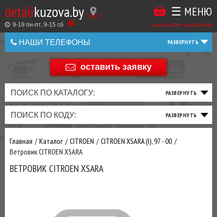
detali
kuzova.by
☰ МЕНЮ
Купить
ТАКЖЕ
ВЫ
заказы online: круглосуточно
в
9-19 пн-пт, 9-15 cб
МОЖЕТЕ
НАШИ ТЕЛЕФОНЫ
1
У
клик
Оставить
НАС
оставить заявку
+375 44 586 05 44
отзыв
ЗАКАЗАТЬ
+375 25 925 8 123
ПОИСК ПО КАТАЛОГУ:
ТО
ТОРМОЗНАЯ
ПОДВЕСКА
ТРАНСМИССИЯ
ДВИГАТЕЛЬ
ЭЛЕКТРИКА
+375
Беларусь
ПОИСК ПО КОДУ:
И
СИСТЕМА
И
И
И
И
+375
ФИЛЬТРА
РУЛЕВОЕ
ПРИВОД
ВЫХЛОП
ОСВЕЩЕНИЕ
Оценить
Главная
Каталог
CITROEN
CITROEN XSARA (I), 97 - 00
товар
ДОБАВИВ
Ветровик CITROEN XSARA
РАСХОДНИКИ
,
ВЕТРОВИК CITROEN XSARA
МАСЛА
И ДРУГИЕ
ЗАПЧАСТИ К
ЗАКАЗУ ЧЕРЕЗ
МЕНЕДЖЕРА