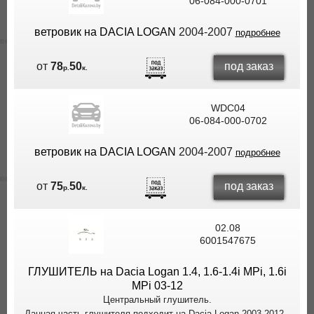
06-084-000-0701
ветровик на DACIA LOGAN
2004-2007
подробнее
под заказ
от
78
50
р.
к.
WDC04
06-084-000-0702
ветровик на DACIA LOGAN
2004-2007
подробнее
под заказ
от
75
50
р.
к.
02.08
6001547675
ГЛУШИТЕЛЬ на Dacia Logan 1.4, 1.6-1.4i MPi, 1.6i
MPi 03-12
Центральный глушитель.
Данная часть глушителя подходит на Dacia Logan 2003-2012..