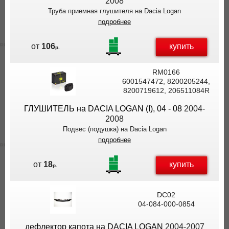
2008
Труба приемная глушителя на Dacia Logan
подробнее
купить
от
106
р.
RM0166
6001547472, 8200205244,
8200719612, 206511084R
ГЛУШИТЕЛЬ на DACIA LOGAN (I), 04 - 08
2004-
2008
Подвес (подушка) на Dacia Logan
подробнее
купить
от
18
р.
DC02
04-084-000-0854
дефлектор капота на DACIA LOGAN
2004-2007