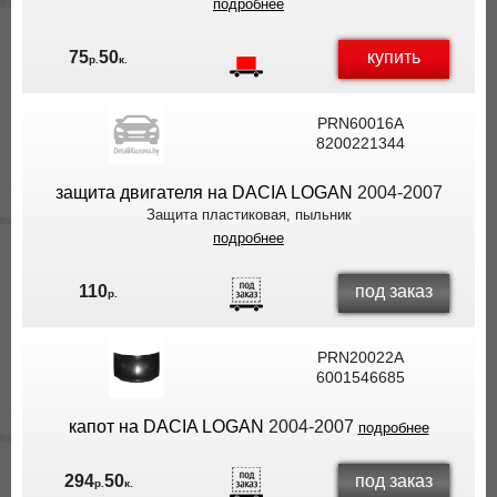
подробнее
купить
75
50
р.
к.
PRN60016A
8200221344
защита двигателя на DACIA LOGAN
2004-2007
Защита пластиковая, пыльник
подробнее
под заказ
110
р.
PRN20022A
6001546685
капот на DACIA LOGAN
2004-2007
подробнее
под заказ
294
50
р.
к.