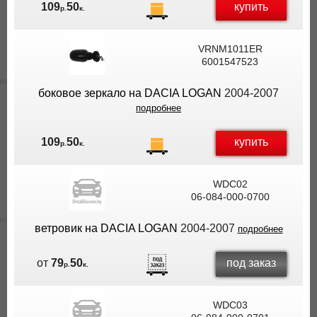
купить
109
50
р.
к.
VRNM1011ER
6001547523
боковое зеркало на DACIA LOGAN
2004-2007
подробнее
купить
109
50
р.
к.
WDC02
06-084-000-0700
ветровик на DACIA LOGAN
2004-2007
подробнее
под заказ
от
79
50
р.
к.
WDC03