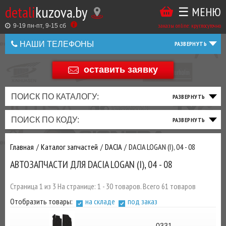
detali
kuzova.by
☰ МЕНЮ
Купить
ТАКЖЕ
ВЫ
заказы online: круглосуточно
в
9-19 пн-пт, 9-15 cб
МОЖЕТЕ
НАШИ ТЕЛЕФОНЫ
1
У
клик
НАС
оставить заявку
+375 44 586 05 44
ЗАКАЗАТЬ
+375 25 925 8 123
ПОИСК ПО КАТАЛОГУ:
ДОБАВИВ
+375
Беларусь
ПОИСК ПО КОДУ:
РАСХОДНИКИ
,
+375
МАСЛА
И ДРУГИЕ
Главная
Каталог запчастей
DACIA
DACIA LOGAN (I), 04 - 08
ЗАПЧАСТИ К
АВТОЗАПЧАСТИ ДЛЯ DACIA LOGAN (I), 04 - 08
ЗАКАЗУ ЧЕРЕЗ
МЕНЕДЖЕРА
Страница 1 из 3 На странице: 1 - 30 товаров. Всего 61 товаров
ВЫ
Отобразить товары:
на складе
под заказ
ЭКОНОМИТЕ
НА
0331