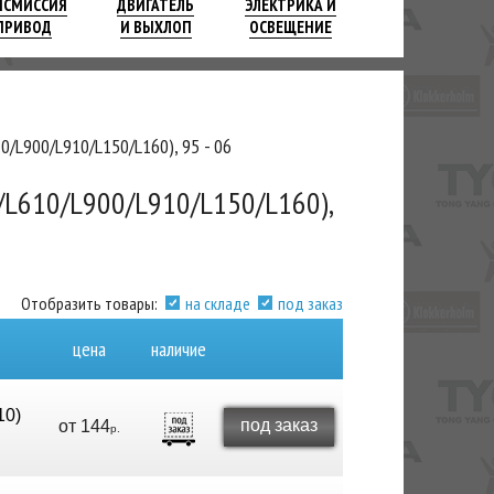
НСМИССИЯ
ДВИГАТЕЛЬ
ЭЛЕКТРИКА И
ПРИВОД
И ВЫХЛОП
ОСВЕЩЕНИЕ
/L900/L910/L150/L160), 95 - 06
L610/L900/L910/L150/L160),
Отобразить товары:
на складе
под заказ
цена
наличие
10)
под заказ
от
144
р.