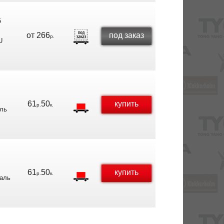
6
от
266
под заказ
р.
U
61
50
купить
р.
к.
аль
61
50
купить
р.
к.
таль