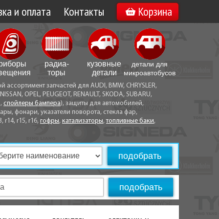
ка и оплата
Контакты
Корзина
а по Минску
Вакансии
а по Беларуси
риборы
радиа­
кузовные
детали для
воз
вещения
торы
детали
микро­автобусов
ой ассортимент запчастей для AUDI, BMW, CHRYSLER,
ы оплаты
NISSAN, OPEL, PEUGEOT, RENAULT, SKODA, SUBARU,
а,
спойлеры бампера
), защиты для автомобилей,
ры, фонари, указатели поворота, стекла фар,
3, r14, r15, r16,
гофры
,
катализаторы
,
топливные баки
,