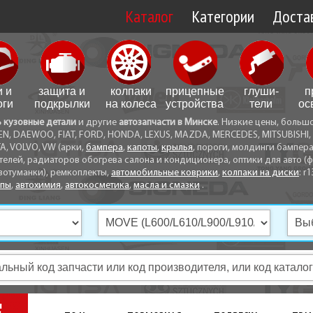
Каталог
Категории
Достав
Доставк
Доставк
и и
защита и
колпаки
прицепные
глуши­
п
Самовы
оги
подкрылки
на колеса
устройства
тели
ос
ь кузовные детали
и другие
автозапчасти в Минске
. Низкие цены, больш
Способ
EN, DAEWOO, FIAT, FORD, HONDA, LEXUS, MAZDA, MERCEDES, MITSUBISHI, 
A, VOLVO, VW (арки,
бампера
,
капоты
,
крылья
, пороги, молдинги бампер
телей, радиаторов обогрева салона и кондиционера, оптики для авто (фа
вотуманки), ремкоплекты,
автомобильные коврики
,
колпаки на диски
: r1
опы
,
автохимия
,
автокосметика
,
масла и смазки
.