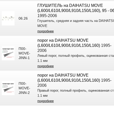
ГЛУШИТЕЛЬ на DAIHATSU MOVE
(L600/L610/L900/L910/L150/L160), 95 - 0
1995-2006
06.26
Глушитель, средняя и задняя часть на DAIHATS
MOVE
подробнее
порог на DAIHATSU MOVE
(L600/L610/L900/L910/L150/L160)
1995-
П00-
2006
MOVE-
Левый порог, полный профиль, оцинкованная ст
JINN-1
1.1 мм
подробнее
порог на DAIHATSU MOVE
(L600/L610/L900/L910/L150/L160)
1995-
П00-
2006
MOVE-
Правый порог, полный профиль, оцинкованная с
JINN-2
1.1 мм
подробнее