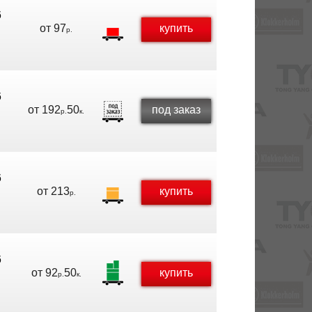
6
от
97
купить
р.
6
от
192
50
под заказ
р.
к.
6
от
213
купить
р.
6
от
92
50
купить
р.
к.