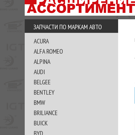
АЗУ
ЕЗ
ЕДЖЕРА
ЗАПЧАСТИ ПО МАРКАМ АВТО
ОМИТЕ
ACURA
ВКЕ!
ALFA ROMEO
ALPINA
AUDI
BELGEE
BENTLEY
BMW
BRILIANCE
BUICK
BYD