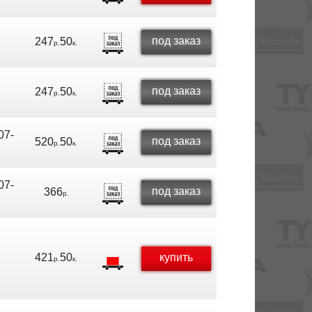
под заказ
247
50
р.
к.
под заказ
247
50
р.
к.
07-
под заказ
520
50
р.
к.
07-
под заказ
366
р.
421
50
купить
р.
к.