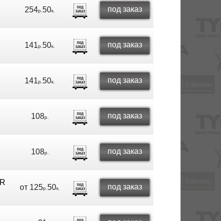
под заказ
254
50
р.
к.
под заказ
141
50
р.
к.
под заказ
141
50
р.
к.
под заказ
108
р.
под заказ
108
р.
ER
под заказ
от
125
50
р.
к.
R