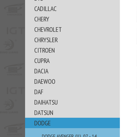
CADILLAC
CHERY
CHEVROLET
CHRYSLER
CITROEN
CUPRA
DACIA
DAEWOO
DAF
DAIHATSU
DATSUN
DODGE
DODGE AVENGER (II), 07 - 14