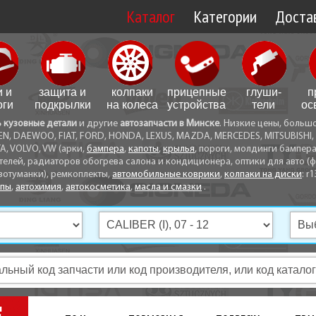
Каталог
Категории
Достав
Доставк
Доставк
и и
защита и
колпаки
прицепные
глуши­
п
Самовы
оги
подкрылки
на колеса
устройства
тели
ос
ь кузовные детали
и другие
автозапчасти в Минске
. Низкие цены, больш
Способ
EN, DAEWOO, FIAT, FORD, HONDA, LEXUS, MAZDA, MERCEDES, MITSUBISHI, 
A, VOLVO, VW (арки,
бампера
,
капоты
,
крылья
, пороги, молдинги бампер
телей, радиаторов обогрева салона и кондиционера, оптики для авто (фа
вотуманки), ремкоплекты,
автомобильные коврики
,
колпаки на диски
: r1
опы
,
автохимия
,
автокосметика
,
масла и смазки
.