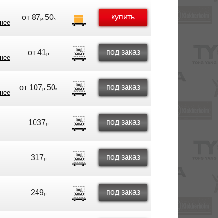
купить
от
87
50
р.
к.
нее
под заказ
от
41
р.
нее
под заказ
от
107
50
р.
к.
нее
под заказ
1037
р.
под заказ
317
р.
под заказ
249
р.