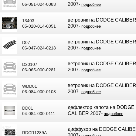
2007-
06-051-024-0083
подробнее
ветровик на DODGE CALIBE
13403
2007-
05-020-014-0051
подробнее
ветровик на DODGE CALIBE
D07
2007-
06-047-024-0218
подробнее
ветровик на DODGE CALIBE
D20107
2007-
06-065-000-0281
подробнее
ветровик на DODGE CALIBE
WDD01
2007-
06-084-000-0103
подробнее
дефлектор капота на DODGE
DD01
CALIBER
2007-
04-084-000-0111
подробнее
диффузор на DODGE CALIB
RDCR1289A
2007-
подробнее