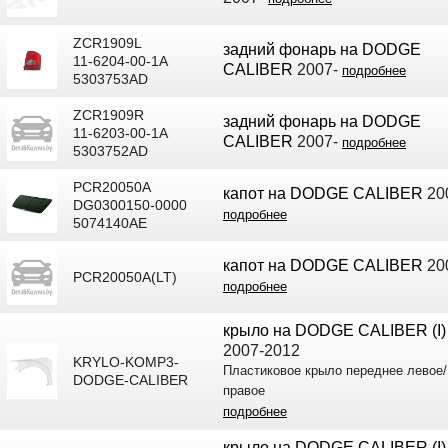
ZCR1909L
задний фонарь на DODGE
11-6204-00-1A
CALIBER
2007-
подробнее
5303753AD
ZCR1909R
задний фонарь на DODGE
11-6203-00-1A
CALIBER
2007-
подробнее
5303752AD
PCR20050A
капот на DODGE CALIBER
20
DG0300150-0000
подробнее
5074140AE
капот на DODGE CALIBER
20
PCR20050A(LT)
подробнее
крыло на DODGE CALIBER (I)
2007-2012
KRYLO-KOMP3-
Пластиковое крыло переднее левое/
DODGE-CALIBER
правое
подробнее
крыло на DODGE CALIBER (I)