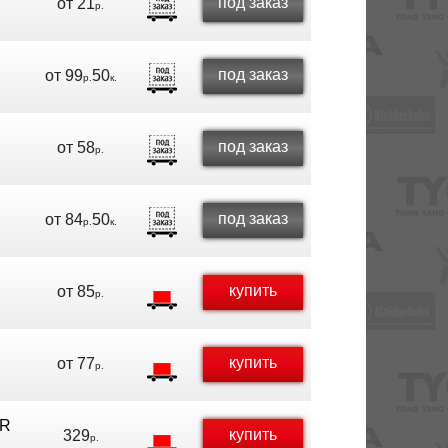
под заказ
от
21
р.
R
под заказ
от
99
50
р.
к.
R
под заказ
от
58
р.
R
под заказ
от
84
50
р.
к.
R
купить
от
85
р.
купить
от
77
р.
ER
купить
329
р.