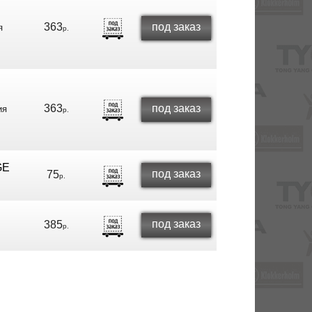
363
под заказ
я
р.
363
под заказ
ия
р.
GE
под заказ
75
р.
под заказ
385
р.