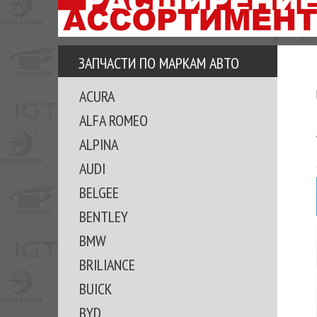
АЗУ
ЕЗ
ЕДЖЕРА
ЗАПЧАСТИ ПО МАРКАМ АВТО
ОМИТЕ
ACURA
ВКЕ!
ALFA ROMEO
ALPINA
AUDI
BELGEE
BENTLEY
BMW
BRILIANCE
BUICK
BYD