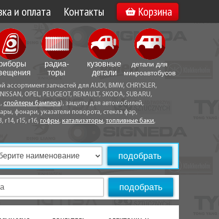
ка и оплата
Контакты
Корзина
а по Минску
Вакансии
а по Беларуси
риборы
радиа­
кузовные
детали для
воз
вещения
торы
детали
микро­автобусов
ой ассортимент запчастей для AUDI, BMW, CHRYSLER,
ы оплаты
NISSAN, OPEL, PEUGEOT, RENAULT, SKODA, SUBARU,
а,
спойлеры бампера
), защиты для автомобилей,
ры, фонари, указатели поворота, стекла фар,
3, r14, r15, r16,
гофры
,
катализаторы
,
топливные баки
,