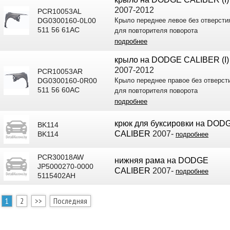
2007-2012
PCR10053AL
DG0300160-0L00
Крыло переднее левое без отверсти
511 56 61AC
для повторителя поворота
подробнее
крыло на DODGE CALIBER (I)
2007-2012
PCR10053AR
DG0300160-0R00
Крыло переднее правое без отверст
511 56 60AC
для повторителя поворота
подробнее
крюк для буксировки на DOD
BK114
CALIBER
2007-
BK114
подробнее
PCR30018AW
нижняя рама на DODGE
JP5000270-0000
CALIBER
2007-
подробнее
5115402AH
1
2
>>
Последняя