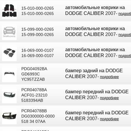
автомобильные коврики на
15-010-000-0265
DODGE CALIBER
2007-
15-010-000-0265
подроб
автомобильные коврики на
15-099-000-0265
DODGE CALIBER
2007-
15-099-000-0265
подроб
автомобильные коврики на
16-069-000-0107
DODGE CALIBER
2007-
16-069-000-0107
подроб
PDG04092BA
бампер задний на DODGE
GD6993C
CALIBER
2007-
подробнее
YC95TZZAB
PCR04078BA
бампер передний на DODGE
ACF01-23210
CALIBER
2007-
подробнее
5183394AB
PCR04078BB
бампер передний на DODGE
DG0300000-0000
CALIBER
2007-
подробнее
518 34 07AA