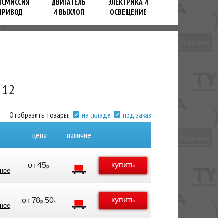
НСМИССИЯ
ДВИГАТЕЛЬ
ЭЛЕКТРИКА И
ПРИВОД
И ВЫХЛОП
ОСВЕЩЕНИЕ
 12
Отобразить товары:
на складе
под заказ
цена
наличие
купить
от
45
р.
нее
купить
от
78
50
р.
к.
нее