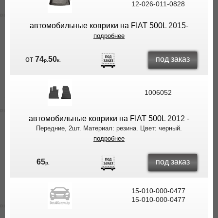
12-026-011-0828
ВЫ
ЭКОНОМИТЕ
автомобильные коврики на FIAT 500L
2015-
НА
подробнее
ДОСТАВКЕ!
под заказ
от
74
50
р.
к.
1006052
автомобильные коврики на FIAT 500L
2012 -
Передние, 2шт. Материал: резина. Цвет: черный.
подробнее
под заказ
65
р.
15-010-000-0477
15-010-000-0477