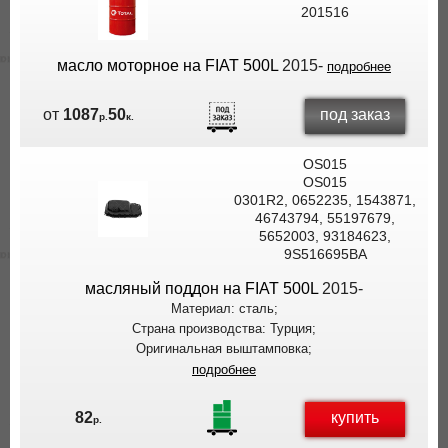
201516
масло моторное на FIAT 500L
2015-
подробнее
под заказ
от
1087
50
р.
к.
OS015
OS015
0301R2, 0652235, 1543871,
46743794, 55197679,
5652003, 93184623,
9S516695BA
масляный поддон на FIAT 500L
2015-
Материал: сталь;
Страна производства: Турция;
Оригинальная выштамповка;
подробнее
купить
82
р.