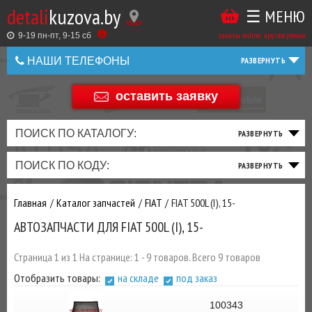
detali
kuzova.by
☰ МЕНЮ
Купить
ТАКЖЕ
ВЫ
заказы online: круглосуточно
в
9-19 пн-пт, 9-15 cб
МОЖЕТЕ
НАШИ ТЕЛЕФОНЫ
1
У
клик
НАС
оставить заявку
+375 44 586 05 44
ЗАКАЗАТЬ
+375 25 925 8 123
ПОИСК ПО КАТАЛОГУ:
ТО
ТОРМОЗНАЯ
ПОДВЕСКА
ТРАНСМИССИЯ
ДВИГАТЕЛЬ
ЭЛЕКТРИКА
+375
Беларусь
ПОИСК ПО КОДУ:
И
СИСТЕМА
И
И
И
И
+375
ФИЛЬТРА
РУЛЕВОЕ
ПРИВОД
ВЫХЛОП
ОСВЕЩЕНИЕ
Главная
Каталог запчастей
FIAT
FIAT 500L (I), 15-
ДОБАВИВ
АВТОЗАПЧАСТИ ДЛЯ FIAT 500L (I), 15-
РАСХОДНИКИ
,
МАСЛА
И ДРУГИЕ
Страница 1 из 1 На странице: 1 - 9 товаров. Всего 9 товаров
ЗАПЧАСТИ К
Отобразить товары:
на складе
под заказ
ЗАКАЗУ ЧЕРЕЗ
МЕНЕДЖЕРА
100343