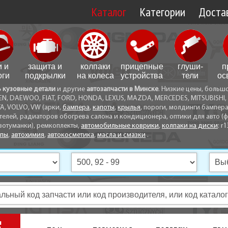
Каталог
Категории
Достав
Доставк
Доставк
и и
защита и
колпаки
прицепные
глуши­
п
Самовы
оги
подкрылки
на колеса
устройства
тели
ос
ь кузовные детали
и другие
автозапчасти в Минске
. Низкие цены, больш
Способ
EN, DAEWOO, FIAT, FORD, HONDA, LEXUS, MAZDA, MERCEDES, MITSUBISHI, 
A, VOLVO, VW (арки,
бампера
,
капоты
,
крылья
, пороги, молдинги бампер
телей, радиаторов обогрева салона и кондиционера, оптики для авто (фа
вотуманки), ремкоплекты,
автомобильные коврики
,
колпаки на диски
: r1
опы
,
автохимия
,
автокосметика
,
масла и смазки
.