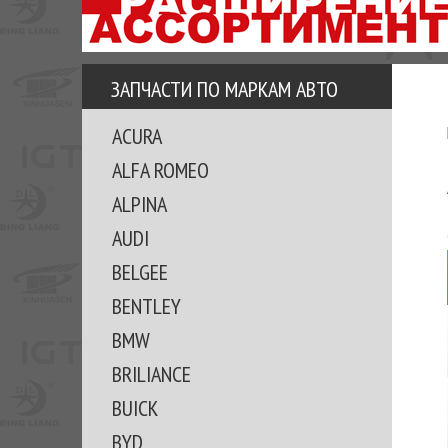
АЗУ
ЕЗ
ЕДЖЕРА
ЗАПЧАСТИ ПО МАРКАМ АВТО
ОМИТЕ
ACURA
ВКЕ!
ALFA ROMEO
ALPINA
AUDI
BELGEE
BENTLEY
BMW
BRILIANCE
BUICK
BYD