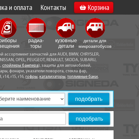
ка и оплата
Контакты
Корзина
а по Минску
Вакансии
а по Беларуси
риборы
радиа­
кузовные
детали для
воз
вещения
торы
детали
микро­автобусов
ой ассортимент запчастей для AUDI, BMW, CHRYSLER,
ы оплаты
NISSAN, OPEL, PEUGEOT, RENAULT, SKODA, SUBARU,
а,
спойлеры бампера
), защиты для автомобилей,
ры, фонари, указатели поворота, стекла фар,
3, r14, r15, r16,
гофры
,
катализаторы
,
топливные баки
,