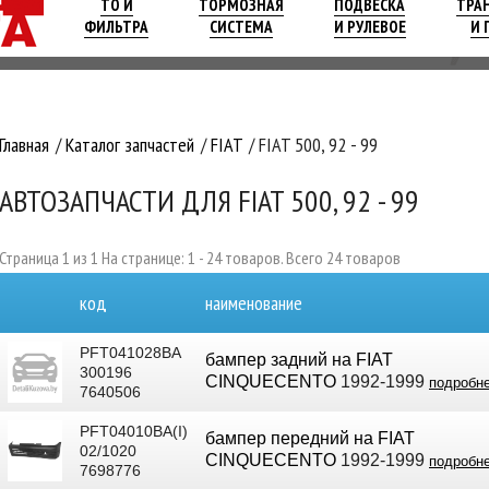
ТО И
ТОРМОЗНАЯ
ПОДВЕСКА
ТРА
ФИЛЬТРА
СИСТЕМА
И РУЛЕВОЕ
И 
Главная
Каталог запчастей
FIAT
FIAT 500, 92 - 99
АВТОЗАПЧАСТИ ДЛЯ FIAT 500, 92 - 99
Страница 1 из 1 На странице: 1 - 24 товаров. Всего 24 товаров
код
наименование
PFT041028BA
бампер задний на FIAT
300196
CINQUECENTO
1992-1999
подробн
7640506
PFT04010BA(I)
бампер передний на FIAT
02/1020
CINQUECENTO
1992-1999
подробн
7698776