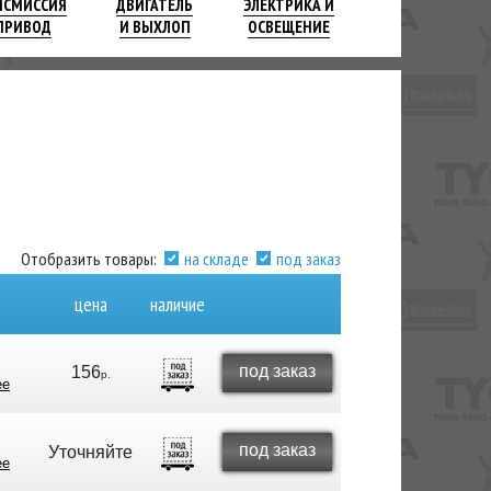
НСМИССИЯ
ДВИГАТЕЛЬ
ЭЛЕКТРИКА И
ПРИВОД
И ВЫХЛОП
ОСВЕЩЕНИЕ
Отобразить товары:
на складе
под заказ
цена
наличие
под заказ
156
р.
ее
под заказ
Уточняйте
ее