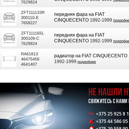
7629824
ZFT111133R
передняя фара на FIAT
300110-E
CINQUECENTO
1992-1999
подробн
7658227
ZFT111165L
передняя фара на FIAT
300109-C
CINQUECENTO
1992-1999
подробн
7629824
RA61813
радиатор на FIAT CINQUECENTO
46475456
1992-1999
подробнее
4641407
НЕ НАШЛИ 
СВЯЖИТЕСЬ С НАМИ
+375 25 925 8 
+375 44 586 05
+375 29 558 90