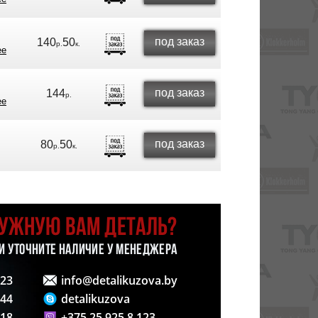
под заказ
140
50
р.
к.
ее
под заказ
144
р.
ее
под заказ
80
50
р.
к.
НУЖНУЮ ВАМ ДЕТАЛЬ?
 И УТОЧНИТЕ НАЛИЧИЕ У МЕНЕДЖЕРА
123
info@detalikuzova.by
 44
detalikuzova
 18
+375 25 925 8 123