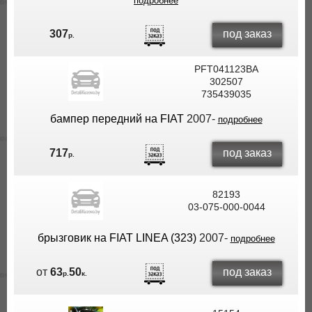
подробнее
под заказ
307
р.
PFT041123BA
302507
735439035
бампер передний на FIAT
2007-
подробнее
под заказ
717
р.
82193
03-075-000-0044
брызговик на FIAT LINEA (323)
2007-
подробнее
под заказ
от
63
50
р.
к.