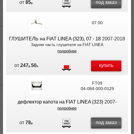
под заказ
от
85
р.
07.00
ГЛУШИТЕЛЬ на FIAT LINEA (323), 07 - 18
2007-2018
Задняя часть глушителя на FIAT LINEA
подробнее
купить
от
247
50
р.
к.
FT09
04-084-000-0129
дефлектор капота на FIAT LINEA (323)
2007-
подробнее
под заказ
от
78
р.