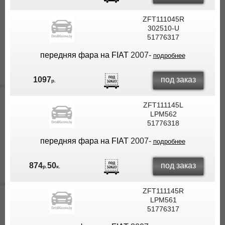
ZFT111045R
302510-U
51776317
передняя фара на FIAT
2007-
подробнее
под заказ
1097
р.
ZFT111145L
LPM562
51776318
передняя фара на FIAT
2007-
подробнее
под заказ
874
50
р.
к.
ZFT111145R
LPM561
51776317