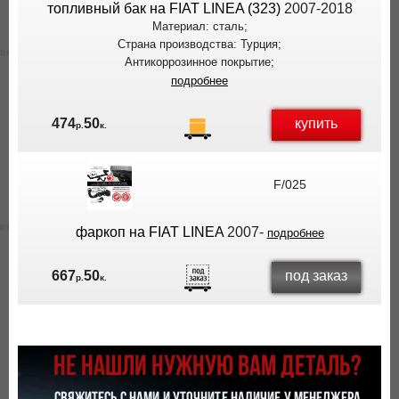
топливный бак на FIAT LINEA (323)
2007-2018
Материал: сталь;
Страна производства: Турция;
Антикоррозинное покрытие;
подробнее
купить
474
50
р.
к.
F/025
фаркоп на FIAT LINEA
2007-
подробнее
под заказ
667
50
р.
к.
НЕ НАШЛИ НУЖНУЮ ВАМ ДЕТАЛЬ?