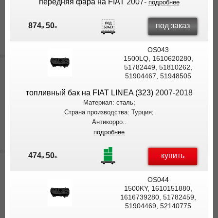
передняя фара на FIAT
2007-
подробнее
под заказ
874
50
р.
к.
OS043
1500LQ, 1610620280,
51782449, 51810262,
51904467, 51948505
топливный бак на FIAT LINEA (323)
2007-2018
Материал: сталь;
Страна производства: Турция;
Антикорро..
подробнее
купить
474
50
р.
к.
OS044
1500KY, 1610151880,
1616739280, 51782459,
51904469, 52140775