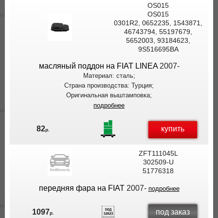
OS015
OS015
0301R2, 0652235, 1543871,
46743794, 55197679,
5652003, 93184623,
9S516695BA
масляный поддон на FIAT LINEA
2007-
Материал: сталь;
Страна производства: Турция;
Оригинальная выштамповка;
подробнее
купить
82
р.
ZFT111045L
302509-U
51776318
передняя фара на FIAT
2007-
подробнее
под заказ
1097
р.