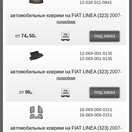
12-026-011-0841
ВЫ
ЭКОНОМИТЕ
автомобильные коврики на FIAT LINEA (323)
2007-
НА
подробнее
ДОСТАВКЕ!
под заказ
от
74
50
р.
к.
12-069-001-0135
12-069-001-0135
автомобильные коврики на FIAT LINEA (323)
2007-
подробнее
под заказ
от
96
р.
16-069-000-0151
16-069-000-0151
автомобильные коврики на FIAT LINEA (323)
2007-