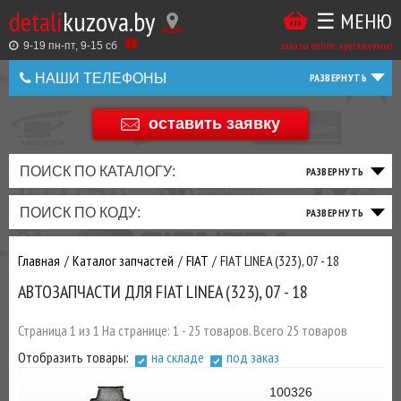
detali
kuzova.by
☰ МЕНЮ
Купить
ТАКЖЕ
ВЫ
заказы online: круглосуточно
в
9-19 пн-пт, 9-15 cб
МОЖЕТЕ
НАШИ ТЕЛЕФОНЫ
1
У
клик
НАС
оставить заявку
+375 44 586 05 44
ЗАКАЗАТЬ
+375 25 925 8 123
ПОИСК ПО КАТАЛОГУ:
ТО
ТОРМОЗНАЯ
ПОДВЕСКА
ТРАНСМИССИЯ
ДВИГАТЕЛЬ
ЭЛЕКТРИКА
+375
Беларусь
ПОИСК ПО КОДУ:
И
СИСТЕМА
И
И
И
И
+375
ФИЛЬТРА
РУЛЕВОЕ
ПРИВОД
ВЫХЛОП
ОСВЕЩЕНИЕ
Главная
Каталог запчастей
FIAT
FIAT LINEA (323), 07 - 18
ДОБАВИВ
АВТОЗАПЧАСТИ ДЛЯ FIAT LINEA (323), 07 - 18
РАСХОДНИКИ
,
МАСЛА
И ДРУГИЕ
Страница 1 из 1 На странице: 1 - 25 товаров. Всего 25 товаров
ЗАПЧАСТИ К
Отобразить товары:
на складе
под заказ
ЗАКАЗУ ЧЕРЕЗ
МЕНЕДЖЕРА
100326