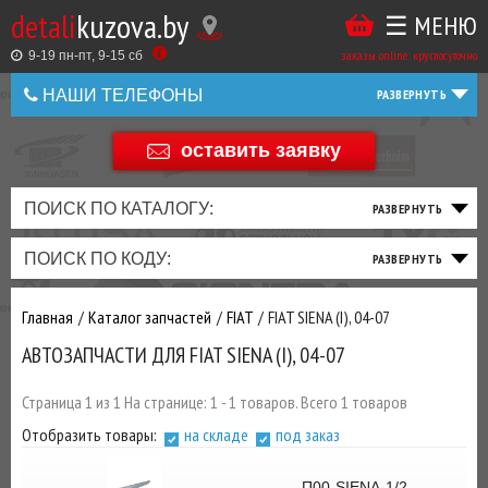
detali
kuzova.by
☰ МЕНЮ
Купить
ТАКЖЕ
ВЫ
заказы online: круглосуточно
в
9-19 пн-пт, 9-15 cб
МОЖЕТЕ
НАШИ ТЕЛЕФОНЫ
1
У
клик
НАС
оставить заявку
+375 44 586 05 44
ЗАКАЗАТЬ
+375 25 925 8 123
ПОИСК ПО КАТАЛОГУ:
ТО
ТОРМОЗНАЯ
ПОДВЕСКА
ТРАНСМИССИЯ
ДВИГАТЕЛЬ
ЭЛЕКТРИКА
+375
Беларусь
ПОИСК ПО КОДУ:
И
СИСТЕМА
И
И
И
И
+375
ФИЛЬТРА
РУЛЕВОЕ
ПРИВОД
ВЫХЛОП
ОСВЕЩЕНИЕ
Главная
Каталог запчастей
FIAT
FIAT SIENA (I), 04-07
ДОБАВИВ
АВТОЗАПЧАСТИ ДЛЯ FIAT SIENA (I), 04-07
РАСХОДНИКИ
,
МАСЛА
И ДРУГИЕ
Страница 1 из 1 На странице: 1 - 1 товаров. Всего 1 товаров
ЗАПЧАСТИ К
Отобразить товары:
на складе
под заказ
ЗАКАЗУ ЧЕРЕЗ
МЕНЕДЖЕРА
П00-SIENA-1/2