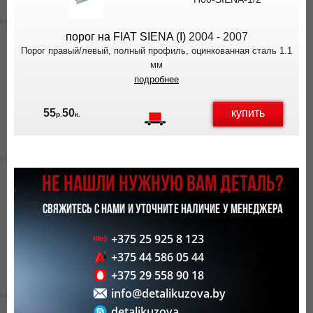
ВЫ
ЭКОНОМИТЕ
порог на FIAT SIENA (I)
2004 - 2007
НА
Порог правый/левый, полный профиль, оцинкованная сталь 1.1
ДОСТАВКЕ!
мм
подробнее
купить
55
50
р.
к.
НЕ НАШЛИ НУЖНУЮ ВАМ ДЕТАЛЬ?
СВЯЖИТЕСЬ С НАМИ И УТОЧНИТЕ НАЛИЧИЕ У МЕНЕДЖЕРА
+375 25 925 8 123
+375 44 586 05 44
+375 29 558 90 18
info@detalikuzova.by
detalikuzova