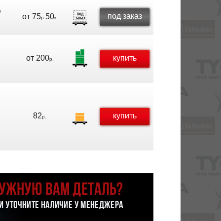
D
под заказ
от
75
50
р.
к.
от
200
купить
р.
D
82
купить
р.
НУЖНУЮ ВАМ ДЕТАЛЬ?
 И УТОЧНИТЕ НАЛИЧИЕ У МЕНЕДЖЕРА