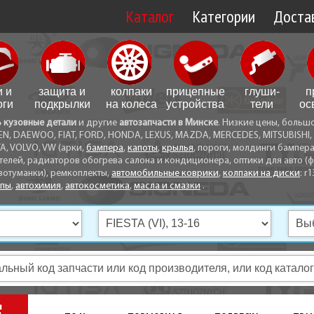
Каталог
Категории
Достав
Доставк
Доставк
и и
защита и
колпаки
прицепные
глуши­
п
Самовы
оги
подкрылки
на колеса
устройства
тели
ос
ь кузовные детали
и другие
автозапчасти в Минске
. Низкие цены, больш
Способ
EN, DAEWOO, FIAT, FORD, HONDA, LEXUS, MAZDA, MERCEDES, MITSUBISHI, 
A, VOLVO, VW (арки,
бампера
,
капоты
,
крылья
, пороги, молдинги бампер
телей, радиаторов обогрева салона и кондиционера, оптики для авто (фа
вотуманки), ремкоплекты,
автомобильные коврики
,
колпаки на диски
: r1
опы
,
автохимия
,
автокосметика
,
масла и смазки
.