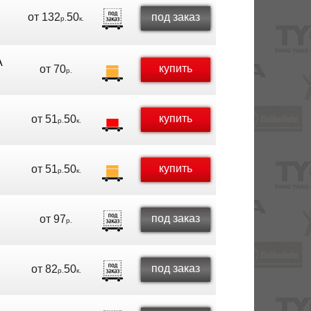
от
132
50
под заказ
р.
к.
A
купить
от
70
р.
купить
от
51
50
р.
к.
купить
от
51
50
р.
к.
под заказ
от
97
р.
под заказ
от
82
50
р.
к.