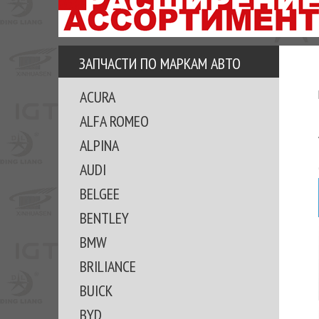
АЗУ
ЕЗ
ЕДЖЕРА
ЗАПЧАСТИ ПО МАРКАМ АВТО
ОМИТЕ
ACURA
ВКЕ!
ALFA ROMEO
ALPINA
AUDI
BELGEE
BENTLEY
BMW
BRILIANCE
BUICK
BYD