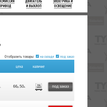
НСМИССИЯ
ДВИГАТЕЛЬ
ЭЛЕКТРИКА И
ПРИВОД
И ВЫХЛОП
ОСВЕЩЕНИЕ
6
Отобразить товары:
на складе
под заказ
цена
наличие
66
50
под заказ
.
р.
к.