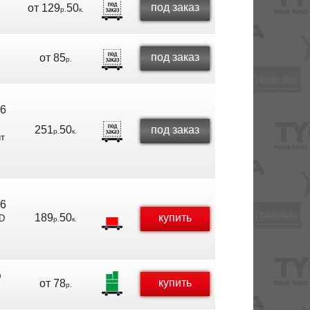
под заказ
от
129
50
р.
к.
под заказ
от
85
р.
6
251
50
под заказ
р.
к.
ит
6
189
50
купить
RD
р.
к.
D
купить
от
78
р.