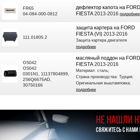
дефлектор капота на FOR
FR65
FIESTA
2013-2016
04-084-000-0812
подробнее
защита картера на FORD
FIESTA (VI)
2013-2016
111.01805.2
Защита картера двигателя
подробнее
масляный поддон на FOR
OS042
FIESTA
2013-2016
OS042
Материал: сталь;
0301N1, 11137804899,
Страна производства: Турция;
2S6Q6675AD,
Оригинальная выштамповка;
30750166
подробнее
НЕ НАШЛИ 
СВЯЖИТЕСЬ С НАМИ