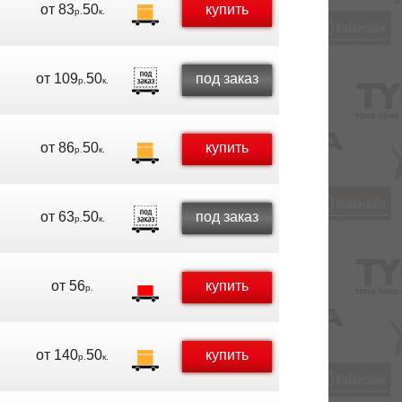
от
83
50
купить
р.
к.
от
109
50
под заказ
р.
к.
от
86
50
купить
р.
к.
от
63
50
под заказ
р.
к.
от
56
купить
р.
от
140
50
купить
р.
к.