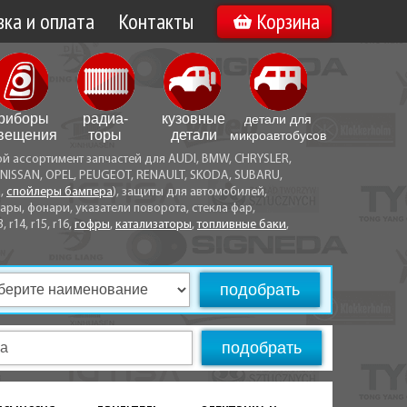
ка и оплата
Контакты
Корзина
а по Минску
Вакансии
а по Беларуси
риборы
радиа­
кузовные
детали для
воз
вещения
торы
детали
микро­автобусов
ой ассортимент запчастей для AUDI, BMW, CHRYSLER,
ы оплаты
NISSAN, OPEL, PEUGEOT, RENAULT, SKODA, SUBARU,
а,
спойлеры бампера
), защиты для автомобилей,
ры, фонари, указатели поворота, стекла фар,
3, r14, r15, r16,
гофры
,
катализаторы
,
топливные баки
,