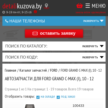
detali
kuzova.by
☰ МЕНЮ
Купить
ТАКЖЕ
ВЫ
заказы online: круглосуточно
в
9-19 пн-пт, 9-15 cб
МОЖЕТЕ
НАШИ ТЕЛЕФОНЫ
1
У
клик
НАС
оставить заявку
+375 44 586 05 44
ЗАКАЗАТЬ
+375 25 925 8 123
ПОИСК ПО КАТАЛОГУ:
ТО
ТОРМОЗНАЯ
ПОДВЕСКА
ТРАНСМИССИЯ
ДВИГАТЕЛЬ
ЭЛЕКТРИКА
+375
Беларусь
ПОИСК ПО КОДУ:
И
СИСТЕМА
И
И
И
И
+375
ФИЛЬТРА
РУЛЕВОЕ
ПРИВОД
ВЫХЛОП
ОСВЕЩЕНИЕ
Главная
Каталог запчастей
FORD
FORD GRAND C-MAX (I), 10 - 12
ДОБАВИВ
АВТОЗАПЧАСТИ ДЛЯ FORD GRAND C-MAX (I), 10 - 12
РАСХОДНИКИ
,
МАСЛА
И ДРУГИЕ
Страница 1 из 1 На странице: 1 - 19 товаров. Всего 19 товаров
ЗАПЧАСТИ К
Отобразить товары:
на складе
под заказ
ЗАКАЗУ ЧЕРЕЗ
МЕНЕДЖЕРА
100433