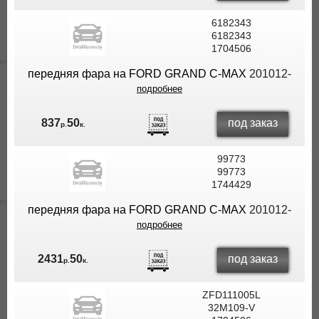
6182343
6182343
1704506
передняя фара на FORD GRAND C-MAX
201012-
подробнее
под заказ
837
50
р.
к.
99773
99773
1744429
передняя фара на FORD GRAND C-MAX
201012-
подробнее
под заказ
2431
50
р.
к.
ZFD111005L
32M109-V