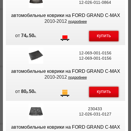
12-026-011-0864
ВЫ
ЭКОНОМИТЕ
автомобильные коврики на FORD GRAND C-MAX
НА
2010-2012
подробнее
ДОСТАВКЕ!
купить
от
74
50
р.
к.
12-069-001-0156
12-069-001-0156
автомобильные коврики на FORD GRAND C-MAX
2010-2012
подробнее
купить
от
80
50
р.
к.
230433
12-026-031-0127
автомобильные коврики на FORD GRAND C-MAX