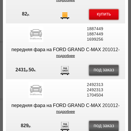
купить
82
р.
1887449
1887449
1699256
передняя фара на FORD GRAND C-MAX
201012-
подробнее
под заказ
2431
50
р.
к.
2492313
2492313
1704504
передняя фара на FORD GRAND C-MAX
201012-
подробнее
под заказ
829
р.