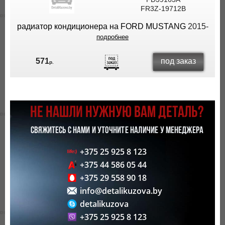
FR3Z-19712B
ВЫ
ЭКОНОМИТЕ
радиатор кондиционера на FORD MUSTANG
2015-
НА
подробнее
ДОСТАВКЕ!
под заказ
571
р.
НЕ НАШЛИ НУЖНУЮ ВАМ ДЕТАЛЬ?
СВЯЖИТЕСЬ С НАМИ И УТОЧНИТЕ НАЛИЧИЕ У МЕНЕДЖЕРА
+375 25 925 8 123
+375 44 586 05 44
+375 29 558 90 18
info@detalikuzova.by
detalikuzova
+375 25 925 8 123