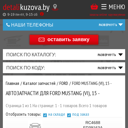
detali
kuzova.by
☰ МЕНЮ
Купить
ТАКЖЕ
ВЫ
заказы online: круглосуточно
в
9-19 пн-пт, 9-15 cб
МОЖЕТЕ
НАШИ ТЕЛЕФОНЫ
1
У
клик
НАС
оставить заявку
+375 44 586 05 44
ЗАКАЗАТЬ
+375 25 925 8 123
ПОИСК ПО КАТАЛОГУ:
ТО
ТОРМОЗНАЯ
ПОДВЕСКА
ТРАНСМИССИЯ
ДВИГАТЕЛЬ
ЭЛЕКТРИКА
+375
Беларусь
ПОИСК ПО КОДУ:
И
СИСТЕМА
И
И
И
И
+375
ФИЛЬТРА
РУЛЕВОЕ
ПРИВОД
ВЫХЛОП
ОСВЕЩЕНИЕ
Главная
Каталог запчастей
FORD
FORD MUSTANG (VI), 15 -
ДОБАВИВ
АВТОЗАПЧАСТИ ДЛЯ FORD MUSTANG (VI), 15 -
РАСХОДНИКИ
,
МАСЛА
И ДРУГИЕ
Страница 1 из 1 На странице: 1 - 1 товаров. Всего 1 товаров
ЗАПЧАСТИ К
Отобразить товары:
на складе
под заказ
ЗАКАЗУ ЧЕРЕЗ
МЕНЕДЖЕРА
RC4688
FD39163A