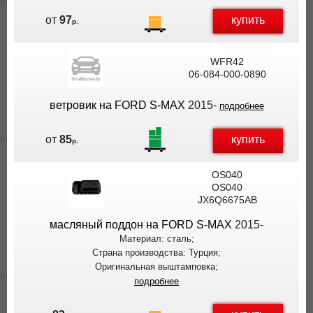
купить
от
97
р.
WFR42
06-084-000-0890
ветровик на FORD S-MAX
2015-
подробнее
купить
от
85
р.
OS040
OS040
JX6Q6675AB
масляный поддон на FORD S-MAX
2015-
Материал: сталь;
Страна производства: Турция;
Оригинальная выштамповка;
подробнее