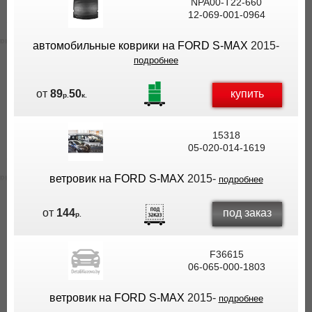
NPA00-T22-660
12-069-001-0964
автомобильные коврики на FORD S-MAX
2015-
подробнее
купить
от
89
50
р.
к.
15318
05-020-014-1619
ветровик на FORD S-MAX
2015-
подробнее
под заказ
от
144
р.
F36615
06-065-000-1803
ветровик на FORD S-MAX
2015-
подробнее