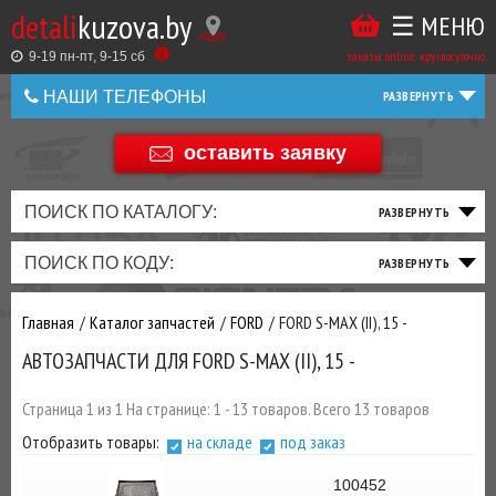
detali
kuzova.by
☰ МЕНЮ
Купить
ТАКЖЕ
ВЫ
заказы online: круглосуточно
в
9-19 пн-пт, 9-15 cб
МОЖЕТЕ
НАШИ ТЕЛЕФОНЫ
1
У
клик
НАС
оставить заявку
+375 44 586 05 44
ЗАКАЗАТЬ
+375 25 925 8 123
ПОИСК ПО КАТАЛОГУ:
ТО
ТОРМОЗНАЯ
ПОДВЕСКА
ТРАНСМИССИЯ
ДВИГАТЕЛЬ
ЭЛЕКТРИКА
+375
Беларусь
ПОИСК ПО КОДУ:
И
СИСТЕМА
И
И
И
И
+375
ФИЛЬТРА
РУЛЕВОЕ
ПРИВОД
ВЫХЛОП
ОСВЕЩЕНИЕ
Главная
Каталог запчастей
FORD
FORD S-MAX (II), 15 -
ДОБАВИВ
АВТОЗАПЧАСТИ ДЛЯ FORD S-MAX (II), 15 -
РАСХОДНИКИ
,
МАСЛА
И ДРУГИЕ
Страница 1 из 1 На странице: 1 - 13 товаров. Всего 13 товаров
ЗАПЧАСТИ К
Отобразить товары:
на складе
под заказ
ЗАКАЗУ ЧЕРЕЗ
МЕНЕДЖЕРА
100452