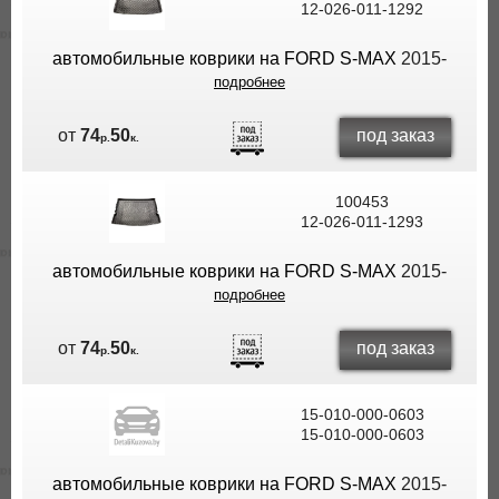
12-026-011-1292
ВЫ
ЭКОНОМИТЕ
автомобильные коврики на FORD S-MAX
2015-
НА
подробнее
ДОСТАВКЕ!
под заказ
от
74
50
р.
к.
100453
12-026-011-1293
автомобильные коврики на FORD S-MAX
2015-
подробнее
под заказ
от
74
50
р.
к.
15-010-000-0603
15-010-000-0603
автомобильные коврики на FORD S-MAX
2015-