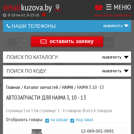
detali
kuzova.by
☰ МЕНЮ
Купить
ТАКЖЕ
ВЫ
заказы online: круглосуточно
в
9-19 пн-пт, 9-15 cб
МОЖЕТЕ
НАШИ ТЕЛЕФОНЫ
1
У
клик
НАС
оставить заявку
+375 44 586 05 44
ЗАКАЗАТЬ
+375 25 925 8 123
ПОИСК ПО КАТАЛОГУ:
ТО
ТОРМОЗНАЯ
ПОДВЕСКА
ТРАНСМИССИЯ
ДВИГАТЕЛЬ
ЭЛЕКТРИКА
+375
Беларусь
ПОИСК ПО КОДУ:
И
СИСТЕМА
И
И
И
И
+375
ФИЛЬТРА
РУЛЕВОЕ
ПРИВОД
ВЫХЛОП
ОСВЕЩЕНИЕ
Главная
Каталог запчастей
HAIMA
HAIMA 3, 10 - 13
ДОБАВИВ
АВТОЗАПЧАСТИ ДЛЯ HAIMA 3, 10 - 13
РАСХОДНИКИ
,
МАСЛА
И ДРУГИЕ
Страница 1 из 1 На странице: 1 - 6 товаров. Всего 6 товаров
ЗАПЧАСТИ К
Отобразить товары:
на складе
под заказ
ЗАКАЗУ ЧЕРЕЗ
МЕНЕДЖЕРА
12-069-001-0691