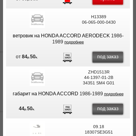
H13389
06-065-000-0430
ветровик на HONDA ACCORD AERODECK
1986-
1989
подробнее
под заказ
от
84
50
р.
к.
ZHD1513R
44-1397-01-2B
34351 SM4 G01
габарит на HONDA ACCORD
1986-1989
подробнее
под заказ
44
50
р.
к.
09.18
18307SE3G51