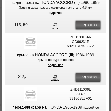
задняя арка на HONDA ACCORD (III)
1986-1989
Задняя арка правая, оцинкованная сталь 0.8 мм
подробнее
под заказ
113
50
р.
к.
PHD10015AR
GD99231R
60211SE3G00ZZ
крыло на HONDA ACCORD (III)
1986-1989
Крыло переднее правое
подробнее
под заказ
212
р.
ZHD111036L
381409
33150SE3F01
передняя фара на HONDA
1986-1989
подробнее