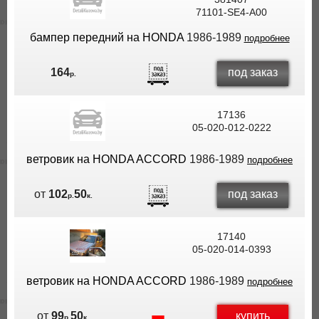
71101-SE4-A00
ВЫ
ЭКОНОМИТЕ
бампер передний на HONDA
1986-1989
подробнее
НА
ДОСТАВКЕ!
под заказ
164
р.
17136
05-020-012-0222
ветровик на HONDA ACCORD
1986-1989
подробнее
под заказ
от
102
50
р.
к.
17140
05-020-014-0393
ветровик на HONDA ACCORD
1986-1989
подробнее
купить
от
99
50
р.
к.