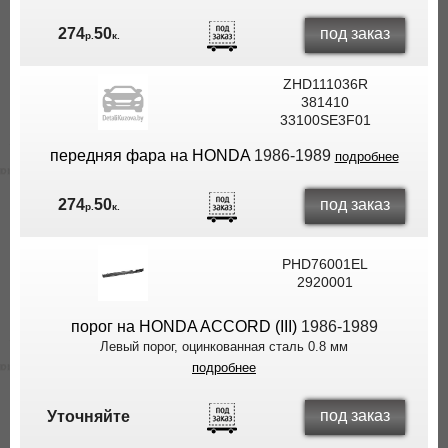
под заказ
274
50
р.
к.
ZHD111036R
381410
33100SE3F01
передняя фара на HONDA
1986-1989
подробнее
под заказ
274
50
р.
к.
PHD76001EL
2920001
порог на HONDA ACCORD (III)
1986-1989
Левый порог, оцинкованная сталь 0.8 мм
подробнее
под заказ
Уточняйте