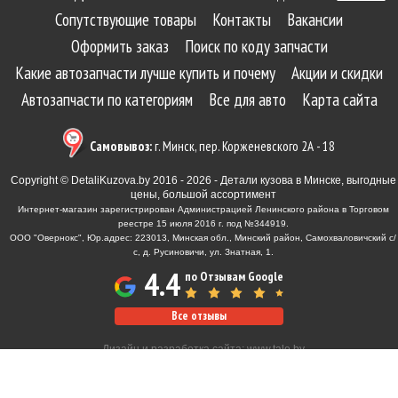
Сопутствующие товары
Контакты
Вакансии
Оформить заказ
Поиск по коду запчасти
Какие автозапчасти лучше купить и почему
Акции и скидки
Автозапчасти по категориям
Все для авто
Карта сайта
Самовывоз:
г. Минск, пер. Корженевского 2А - 18
Copyright © DetaliKuzova.by 2016 - 2026 - Детали кузова в Минске, выгодные
цены, большой ассортимент
Интернет-магазин зарегистрирован Администрацией Ленинского района в Торговом
реестре 15 июля 2016 г. под №344919.
ООО "Овернокс", Юр.адрес: 223013, Минская обл., Минский район, Самохваловичский с/
с, д. Русиновичи, ул. Знатная, 1.
4.4
по Отзывам Google
Все отзывы
Дизайн и разработка сайта:
www.tale.by