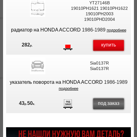
YT27146B
19010PH1621 19010PH1622
19010PH2003
19010PHD2004
радиатор на HONDA ACCORD
1986-1989
подробнее
купить
282
р.
Sia0137R
Sia0137R
указатель поворота на HONDA ACCORD
1986-1989
подробнее
под заказ
43
50
р.
к.
НЕ НАШЛИ НУЖНУЮ ВАМ ДЕТАЛЬ?