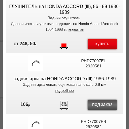
ГЛУШИТЕЛЬ на HONDA ACCORD (III), 86 - 89
1986-
1989
Задний глушитель.
Данная часть глушителя подходит на Honda Accord Aerodeck
1994-1998 гг.
подробнее
купить
от
248
50
р.
к.
PHD77007EL
2920581
задняя арка на HONDA ACCORD (III)
1986-1989
Задняя арка левая, оцинкованная сталь 0.8 мм
подробнее
под заказ
106
р.
PHD77007ER
2920582