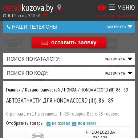
detali
kuzova.by
☰ МЕНЮ
Купить
ТАКЖЕ
ВЫ
заказы online: круглосуточно
в
9-19 пн-пт, 9-15 cб
МОЖЕТЕ
НАШИ ТЕЛЕФОНЫ
1
У
клик
НАС
оставить заявку
+375 44 586 05 44
ЗАКАЗАТЬ
+375 25 925 8 123
ПОИСК ПО КАТАЛОГУ:
ТО
ТОРМОЗНАЯ
ПОДВЕСКА
ТРАНСМИССИЯ
ДВИГАТЕЛЬ
ЭЛЕКТРИКА
+375
Беларусь
ПОИСК ПО КОДУ:
И
СИСТЕМА
И
И
И
И
+375
ФИЛЬТРА
РУЛЕВОЕ
ПРИВОД
ВЫХЛОП
ОСВЕЩЕНИЕ
Главная
Каталог запчастей
HONDA
HONDA ACCORD (III), 86 - 89
ДОБАВИВ
АВТОЗАПЧАСТИ ДЛЯ HONDA ACCORD (III), 86 - 89
РАСХОДНИКИ
,
МАСЛА
И ДРУГИЕ
Страница 1 из 1 На странице: 1 - 23 товаров. Всего 23 товаров
ЗАПЧАСТИ К
Отобразить товары:
на складе
под заказ
ЗАКАЗУ ЧЕРЕЗ
МЕНЕДЖЕРА
PHD041023BA
381407