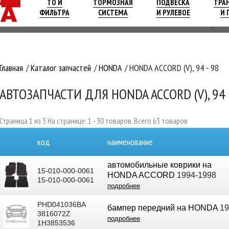
ТО И
ТОРМОЗНАЯ
ПОДВЕСКА
ТРА
ФИЛЬТРА
СИСТЕМА
И РУЛЕВОЕ
И 
Главная
Каталог запчастей
HONDA
HONDA ACCORD (V), 94 - 98
АВТОЗАПЧАСТИ ДЛЯ HONDA ACCORD (V), 94 
Страница 1 из 3 На странице: 1 - 30 товаров. Всего 63 товаров
код
наименование
автомобильные коврики на
15-010-000-0061
HONDA ACCORD
1994-1998
15-010-000-0061
подробнее
PHD041036BA
бампер передний на HONDA
19
3816072Z
подробнее
1H3853536