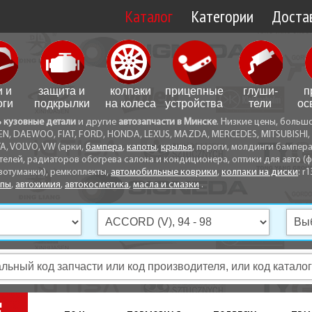
Каталог
Категории
Достав
Доставк
Доставк
и и
защита и
колпаки
прицепные
глуши­
п
Самовы
оги
подкрылки
на колеса
устройства
тели
ос
ь кузовные детали
и другие
автозапчасти в Минске
. Низкие цены, больш
Способ
EN, DAEWOO, FIAT, FORD, HONDA, LEXUS, MAZDA, MERCEDES, MITSUBISHI, 
A, VOLVO, VW (арки,
бампера
,
капоты
,
крылья
, пороги, молдинги бампер
телей, радиаторов обогрева салона и кондиционера, оптики для авто (фа
вотуманки), ремкоплекты,
автомобильные коврики
,
колпаки на диски
: r1
опы
,
автохимия
,
автокосметика
,
масла и смазки
.