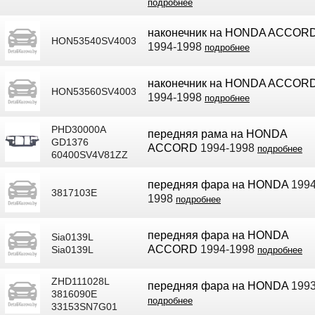
подробнее
наконечник на HONDA ACCOR
HON53540SV4003
1994-1998
подробнее
наконечник на HONDA ACCOR
HON53560SV4003
1994-1998
подробнее
PHD30000A
передняя рама на HONDA
GD1376
ACCORD
1994-1998
подробнее
60400SV4V81ZZ
передняя фара на HONDA
1994
3817103E
1998
подробнее
передняя фара на HONDA
Sia0139L
ACCORD
1994-1998
Sia0139L
подробнее
ZHD111028L
передняя фара на HONDA
1993
3816090E
подробнее
33153SN7G01