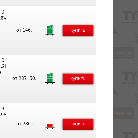
.0,
 16V
от
146
купить
р.
.0,
.2i
8
от
237
50
купить
р.
к.
.8,
-98
от
236
купить
р.