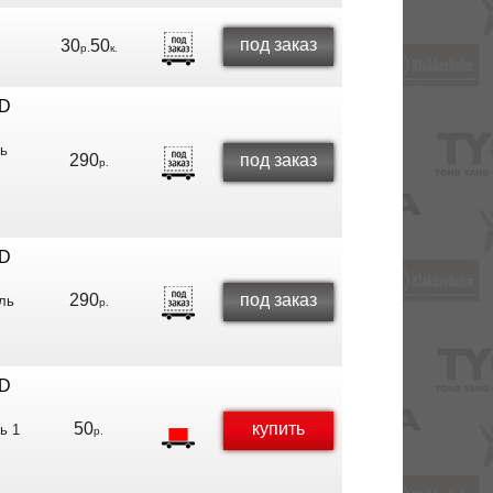
под заказ
30
50
р.
к.
RD
ль
290
под заказ
р.
RD
290
под заказ
ль
р.
RD
50
купить
ь 1
р.