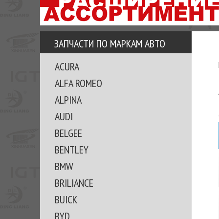
АЗУ
ЕЗ
ЕДЖЕРА
ЗАПЧАСТИ ПО МАРКАМ АВТО
ОМИТЕ
ACURA
ВКЕ!
ALFA ROMEO
ALPINA
AUDI
BELGEE
BENTLEY
BMW
BRILIANCE
BUICK
BYD