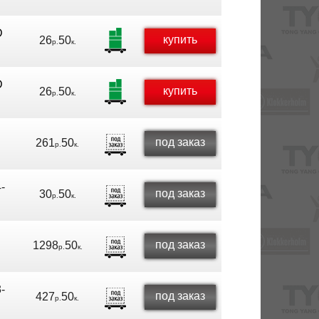
D
купить
26
50
р.
к.
D
купить
26
50
р.
к.
под заказ
261
50
р.
к.
-
под заказ
30
50
р.
к.
под заказ
1298
50
р.
к.
-
под заказ
427
50
р.
к.