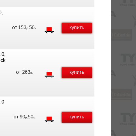
0,
от
153
50
купить
р.
к.
.0,
eck
от
263
купить
р.
.0
от
90
50
купить
р.
к.