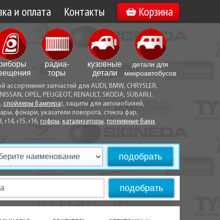
ка и оплата
Контакты
Корзина
а по Минску
Вакансии
а по Беларуси
риборы
радиа­
кузовные
детали для
воз
вещения
торы
детали
микро­автобусов
ой ассортимент запчастей для AUDI, BMW, CHRYSLER,
ы оплаты
NISSAN, OPEL, PEUGEOT, RENAULT, SKODA, SUBARU,
а,
спойлеры бампера
), защиты для автомобилей,
ры, фонари, указатели поворота, стекла фар,
3, r14, r15, r16,
гофры
,
катализаторы
,
топливные баки
,