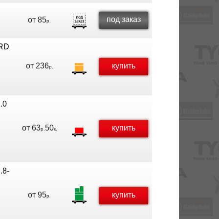
под заказ
от
85
р.
RD
от
236
купить
р.
.0
от
63
50
купить
р.
к.
.8-
от
95
купить
р.