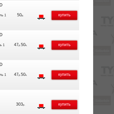
RD
50
купить
ль 1
р.
RD
47
50
купить
ь 1
р.
к.
RD
47
50
купить
ль 1
р.
к.
303
купить
р.