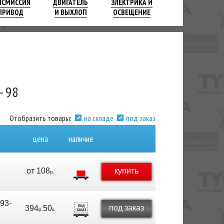
НСМИССИЯ
ДВИГАТЕЛЬ
ЭЛЕКТРИКА И
ПРИВОД
И ВЫХЛОП
ОСВЕЩЕНИЕ
- 98
Отобразить товары:
на складе
под заказ
цена
наличие
от
108
купить
р.
93-
под заказ
394
50
р.
к.