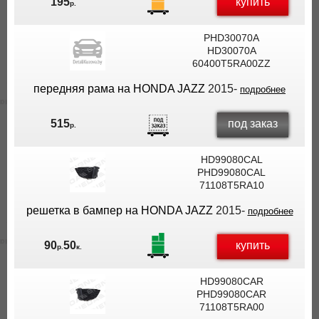
купить
195
р.
PHD30070A
HD30070A
60400T5RA00ZZ
передняя рама на HONDA JAZZ
2015-
подробнее
под заказ
515
р.
HD99080CAL
PHD99080CAL
71108T5RA10
решетка в бампер на HONDA JAZZ
2015-
подробнее
купить
90
50
р.
к.
HD99080CAR
PHD99080CAR
71108T5RA00