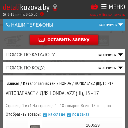
detali
kuzova.by
☰ МЕНЮ
Купить
ТАКЖЕ
ВЫ
заказы online: круглосуточно
в
9-19 пн-пт, 9-15 cб
МОЖЕТЕ
НАШИ ТЕЛЕФОНЫ
1
У
клик
НАС
оставить заявку
+375 44 586 05 44
ЗАКАЗАТЬ
+375 25 925 8 123
ПОИСК ПО КАТАЛОГУ:
ТО
ТОРМОЗНАЯ
ПОДВЕСКА
ТРАНСМИССИЯ
ДВИГАТЕЛЬ
ЭЛЕКТРИКА
+375
Беларусь
ПОИСК ПО КОДУ:
И
СИСТЕМА
И
И
И
И
+375
ФИЛЬТРА
РУЛЕВОЕ
ПРИВОД
ВЫХЛОП
ОСВЕЩЕНИЕ
Главная
Каталог запчастей
HONDA
HONDA JAZZ (III), 15 - 17
ДОБАВИВ
АВТОЗАПЧАСТИ ДЛЯ HONDA JAZZ (III), 15 - 17
РАСХОДНИКИ
,
МАСЛА
И ДРУГИЕ
Страница 1 из 1 На странице: 1 - 18 товаров. Всего 18 товаров
ЗАПЧАСТИ К
Отобразить товары:
на складе
под заказ
ЗАКАЗУ ЧЕРЕЗ
МЕНЕДЖЕРА
100529