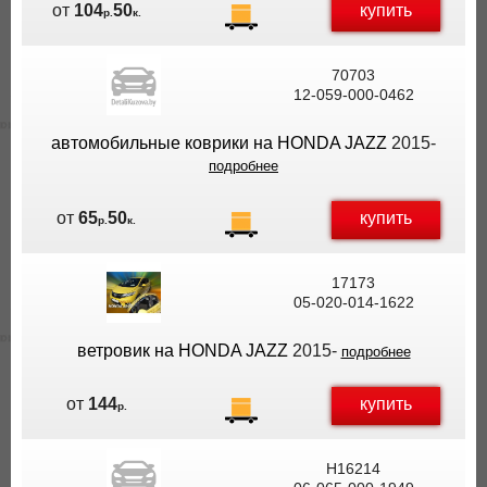
купить
от
104
50
р.
к.
70703
12-059-000-0462
автомобильные коврики на HONDA JAZZ
2015-
подробнее
купить
от
65
50
р.
к.
17173
05-020-014-1622
ветровик на HONDA JAZZ
2015-
подробнее
купить
от
144
р.
H16214