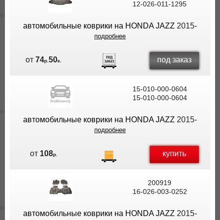
12-026-011-1295
ВЫ
ЭКОНОМИТЕ
автомобильные коврики на HONDA JAZZ
2015-
НА
подробнее
ДОСТАВКЕ!
под заказ
от
74
50
р.
к.
15-010-000-0604
15-010-000-0604
автомобильные коврики на HONDA JAZZ
2015-
подробнее
купить
от
108
р.
200919
16-026-003-0252
автомобильные коврики на HONDA JAZZ
2015-