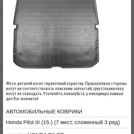
ВЫ
ЭКОНОМИТЕ
НА
ДОСТАВКЕ!
Фото деталей носит справочный характер. Правая/левая стороны
могут не соответствовать описанию запчастей, грунт/оцинковка
могут не совпадать. Уточняйте, пожалуйста, у менеджера важные
для Вас моменты!
АВТОМОБИЛЬНЫЕ КОВРИКИ
Honda Pilot III (15-) (7 мест, сложенный 3 ряд)