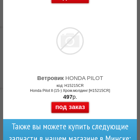
Ветровик
HONDA PILOT
код: H15215CR
Honda Pilot II (15-) Хром.молдинг [H15215CR]
497
р.
под заказ
Также вы можете купить следующие
запчасти в нашем магазине в Минске: