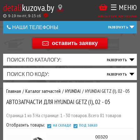
detali
kuzova.by
☰ МЕНЮ
Купить
ТАКЖЕ
ВЫ
заказы online: круглосуточно
в
9-19 пн-пт, 9-15 cб
МОЖЕТЕ
НАШИ ТЕЛЕФОНЫ
1
У
клик
НАС
оставить заявку
+375 44 586 05 44
ЗАКАЗАТЬ
+375 25 925 8 123
ПОИСК ПО КАТАЛОГУ:
ТО
ТОРМОЗНАЯ
ПОДВЕСКА
ТРАНСМИССИЯ
ДВИГАТЕЛЬ
ЭЛЕКТРИКА
+375
Беларусь
ПОИСК ПО КОДУ:
И
СИСТЕМА
И
И
И
И
+375
ФИЛЬТРА
РУЛЕВОЕ
ПРИВОД
ВЫХЛОП
ОСВЕЩЕНИЕ
Главная
Каталог запчастей
HYUNDAI
HYUNDAI GETZ (I), 02 - 05
ДОБАВИВ
АВТОЗАПЧАСТИ ДЛЯ HYUNDAI GETZ (I), 02 - 05
РАСХОДНИКИ
,
МАСЛА
И ДРУГИЕ
Страница 1 из 3 На странице: 1 - 30 товаров. Всего 81 товаров
ЗАПЧАСТИ К
Отобразить товары:
на складе
под заказ
ЗАКАЗУ ЧЕРЕЗ
МЕНЕДЖЕРА
00320