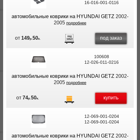
16-016-001-0116
ВЫ
ЭКОНОМИТЕ
автомобильные коврики на HYUNDAI GETZ
2002-
НА
2005
подробнее
ДОСТАВКЕ!
под заказ
от
149
50
р.
к.
100608
12-026-011-0216
автомобильные коврики на HYUNDAI GETZ
2002-
2005
подробнее
купить
от
74
50
р.
к.
12-069-001-0204
12-069-001-0204
автомобильные коврики на HYUNDAI GETZ
2002-