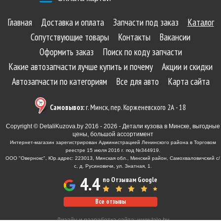
Главная
Доставка и оплата
Запчасти под заказ
Каталог
Сопутствующие товары
Контакты
Вакансии
Оформить заказ
Поиск по коду запчасти
Какие автозапчасти лучше купить и почему
Акции и скидки
Автозапчасти по категориям
Все для авто
Карта сайта
Самовывоз:
г. Минск, пер. Корженевского 2А - 18
Copyright © DetaliKuzova.by 2016 - 2026 - Детали кузова в Минске, выгодные
цены, большой ассортимент
Интернет-магазин зарегистрирован Администрацией Ленинского района в Торговом
реестре 15 июля 2016 г. под №344919.
ООО "Овернокс", Юр.адрес: 223013, Минская обл., Минский район, Самохваловичский с/
с, д. Русиновичи, ул. Знатная, 1.
4.4
по Отзывам Google
Все отзывы
Дизайн и разработка сайта:
www.tale.by