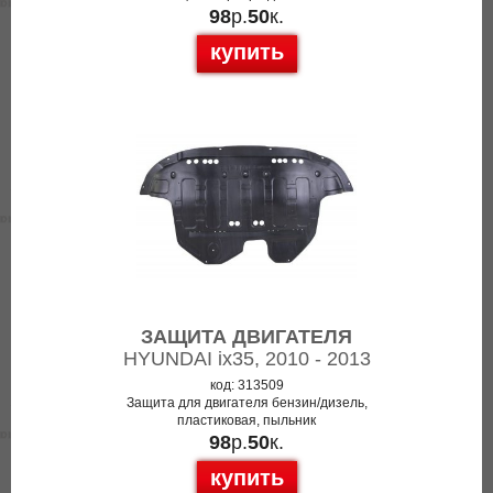
98
р.
50
к.
купить
ЗАЩИТА ДВИГАТЕЛЯ
HYUNDAI ix35, 2010 - 2013
код: 313509
Защита для двигателя бензин/дизель,
пластиковая, пыльник
98
р.
50
к.
купить