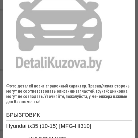
ВЫ
ЭКОНОМИТЕ
НА
ДОСТАВКЕ!
Фото деталей носит справочный характер. Правая/левая стороны
могут не соответствовать описанию запчастей, грунт/оцинковка
могут не совпадать. Уточняйте, пожалуйста, у менеджера важные
для Вас моменты!
БРЫЗГОВИК
Hyundai ix35 (10-15) [MFG-HI310]