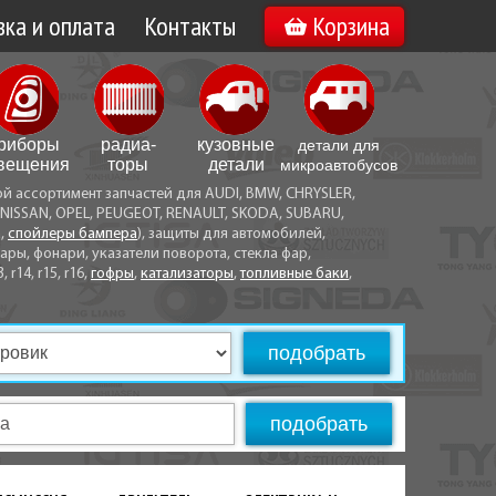
ка и оплата
Контакты
Корзина
а по Минску
Вакансии
а по Беларуси
риборы
радиа­
кузовные
детали для
воз
вещения
торы
детали
микро­автобусов
ой ассортимент запчастей для AUDI, BMW, CHRYSLER,
ы оплаты
NISSAN, OPEL, PEUGEOT, RENAULT, SKODA, SUBARU,
а,
спойлеры бампера
), защиты для автомобилей,
ры, фонари, указатели поворота, стекла фар,
3, r14, r15, r16,
гофры
,
катализаторы
,
топливные баки
,