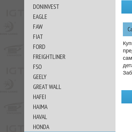
DONINVEST
EAGLE
FAW
С
FIAT
Куп
FORD
пре
FREIGHTLINER
сам
дет
FSO
Заб
GEELY
GREAT WALL
HAFEI
HAIMA
HAVAL
HONDA