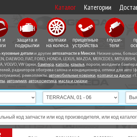
Каталог
Категории
Достав
Доставк
Доставк
и и
защита и
колпаки
прицепные
глуши­
п
Самовы
оги
подкрылки
на колеса
устройства
тели
ос
ь кузовные детали
и другие
автозапчасти в Минске
. Низкие цены, больш
Способ
EN, DAEWOO, FIAT, FORD, HONDA, LEXUS, MAZDA, MERCEDES, MITSUBISHI, 
A, VOLVO, VW (арки,
бампера
,
капоты
,
крылья
, пороги, молдинги бампер
телей, радиаторов обогрева салона и кондиционера, оптики для авто (фа
вотуманки), ремкоплекты,
автомобильные коврики
,
колпаки на диски
: r1
опы
,
автохимия
,
автокосметика
,
масла и смазки
.