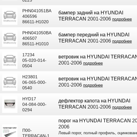
PHN041051BA
бампер задний на HYUNDAI
406596
TERRACAN
2001-2006
подробнее
86611-H1020
PHN041050BA
бампер передний на HYUNDAI
406507
TERRACAN
2001-2006
подробнее
86511-H1010
17234
ветровик на HYUNDAI TERRACA
05-020-014-
2001-2006
подробнее
0504
H23801
ветровик на HYUNDAI TERRACA
06-065-000-
2001-2006
подробнее
0540
HYD17
дефлектор капота на HYUNDAI
04-084-000-
TERRACAN
2001-2006
подробнее
0294
порог на HYUNDAI TERRACAN
20
2006
П00-
Левый порог, полный профиль, оцинкован
TERRACAN-1