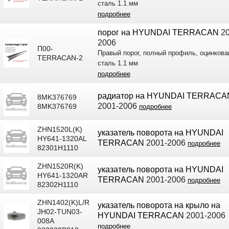
сталь 1.1 мм
подробнее
порог на HYUNDAI TERRACAN
20
2006
П00-
Правый порог, полный профиль, оцинкова
TERRACAN-2
сталь 1.1 мм
подробнее
радиатор на HYUNDAI TERRACA
8MK376769
2001-2006
8MK376769
подробнее
ZHN1520L(K)
указатель поворота на HYUNDAI
HY641-1320AL
TERRACAN
2001-2006
подробнее
82301H1110
ZHN1520R(K)
указатель поворота на HYUNDAI
HY641-1320AR
TERRACAN
2001-2006
подробнее
82302H1110
ZHN1402(K)L/R
указатель поворота на крыло на
JH02-TUN03-
HYUNDAI TERRACAN
2001-2006
008A
подробнее