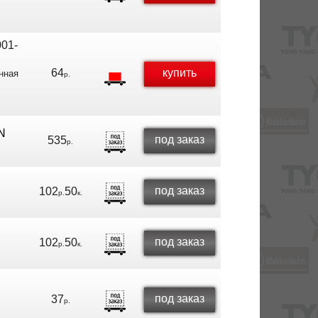
01-
64
купить
нная
р.
N
под заказ
535
р.
под заказ
102
50
р.
к.
под заказ
102
50
р.
к.
под заказ
37
р.