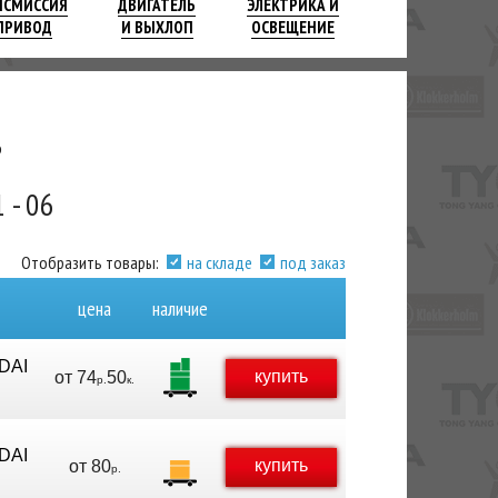
НСМИССИЯ
ДВИГАТЕЛЬ
ЭЛЕКТРИКА И
ПРИВОД
И ВЫХЛОП
ОСВЕЩЕНИЕ
6
 - 06
Отобразить товары:
на складе
под заказ
цена
наличие
DAI
купить
от
74
50
р.
к.
DAI
купить
от
80
р.