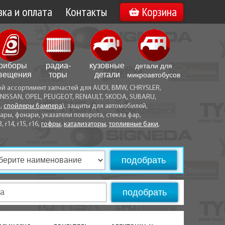
ка и оплата
Контакты
Корзина
а по Минску
Вакансии
а по Беларуси
риборы
радиа­
кузовные
детали для
воз
вещения
торы
детали
микро­автобусов
ой ассортимент запчастей для AUDI, BMW, CHRYSLER,
ы оплаты
NISSAN, OPEL, PEUGEOT, RENAULT, SKODA, SUBARU,
а,
спойлеры бампера
), защиты для автомобилей,
ры, фонари, указатели поворота, стекла фар,
3, r14, r15, r16,
гофры
,
катализаторы
,
топливные баки
,