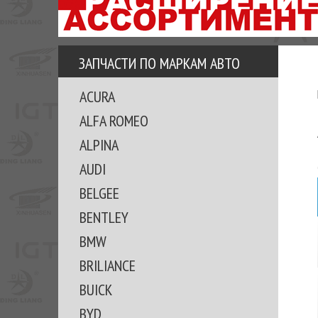
АЗУ
ЕЗ
ЕДЖЕРА
ЗАПЧАСТИ ПО МАРКАМ АВТО
ОМИТЕ
ACURA
ВКЕ!
ALFA ROMEO
ALPINA
AUDI
BELGEE
BENTLEY
BMW
BRILIANCE
BUICK
BYD