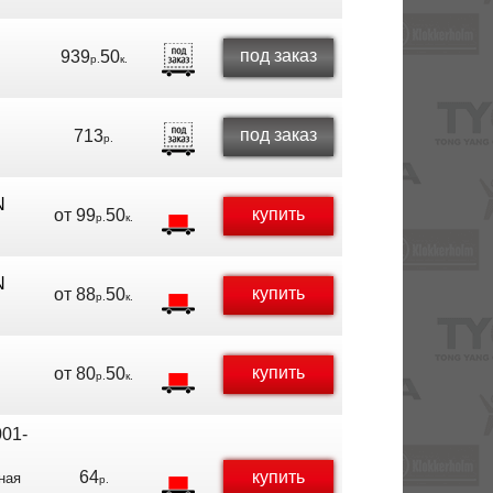
под заказ
939
50
р.
к.
под заказ
713
р.
N
купить
от
99
50
р.
к.
N
купить
от
88
50
р.
к.
купить
от
80
50
р.
к.
01-
64
купить
ная
р.