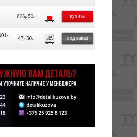
купить
626
50
р.
к.
01-
под заказ
47
50
р.
к.
НУЖНУЮ ВАМ ДЕТАЛЬ?
 И УТОЧНИТЕ НАЛИЧИЕ У МЕНЕДЖЕРА
123
info@detalikuzova.by
 44
detalikuzova
 18
+375 25 925 8 123