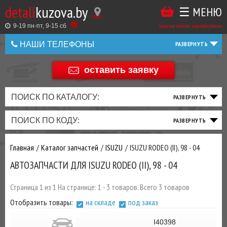
detali
kuzova.by
☰ МЕНЮ
Купить
ТАКЖЕ
ВЫ
заказы online: круглосуточно
в
9-19 пн-пт, 9-15 cб
МОЖЕТЕ
НАШИ ТЕЛЕФОНЫ
1
У
клик
НАС
оставить заявку
+375 44 586 05 44
ЗАКАЗАТЬ
+375 25 925 8 123
ПОИСК ПО КАТАЛОГУ:
ТО
ТОРМОЗНАЯ
ПОДВЕСКА
ТРАНСМИССИЯ
ДВИГАТЕЛЬ
ЭЛЕКТРИКА
+375
Беларусь
ПОИСК ПО КОДУ:
И
СИСТЕМА
И
И
И
И
+375
ФИЛЬТРА
РУЛЕВОЕ
ПРИВОД
ВЫХЛОП
ОСВЕЩЕНИЕ
Главная
Каталог запчастей
ISUZU
ISUZU RODEO (II), 98 - 04
ДОБАВИВ
АВТОЗАПЧАСТИ ДЛЯ ISUZU RODEO (II), 98 - 04
РАСХОДНИКИ
,
МАСЛА
И ДРУГИЕ
Страница 1 из 1 На странице: 1 - 3 товаров. Всего 3 товаров
ЗАПЧАСТИ К
Отобразить товары:
на складе
под заказ
ЗАКАЗУ ЧЕРЕЗ
МЕНЕДЖЕРА
I40398