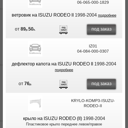
06-065-000-1829
ВЫ
ЭКОНОМИТЕ
ветровик на ISUZU RODEO II
1998-2004
подробнее
НА
ДОСТАВКЕ!
под заказ
от
89
50
р.
к.
IZ01
04-084-000-0307
дефлектор капота на ISUZU RODEO II
1998-2004
подробнее
под заказ
от
76
р.
KRYLO-KOMP3-ISUZU-
RODEO-II
крыло на ISUZU RODEO (II)
1998-2004
Пластиковое крыло переднее левое/правое