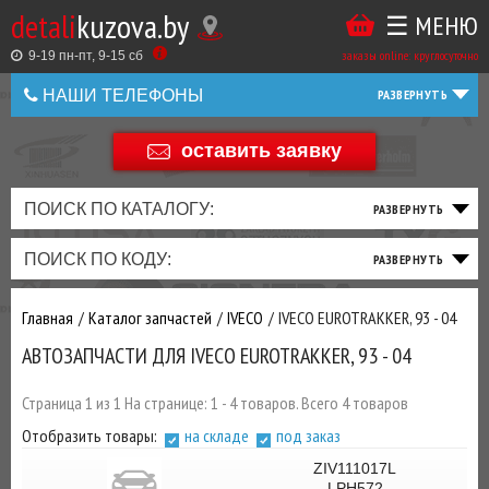
detali
kuzova.by
☰ МЕНЮ
Купить
ТАКЖЕ
ВЫ
заказы online: круглосуточно
в
9-19 пн-пт, 9-15 cб
МОЖЕТЕ
НАШИ ТЕЛЕФОНЫ
1
У
клик
НАС
оставить заявку
+375 44 586 05 44
ЗАКАЗАТЬ
+375 25 925 8 123
ПОИСК ПО КАТАЛОГУ:
ТО
ТОРМОЗНАЯ
ПОДВЕСКА
ТРАНСМИССИЯ
ДВИГАТЕЛЬ
ЭЛЕКТРИКА
+375
Беларусь
ПОИСК ПО КОДУ:
И
СИСТЕМА
И
И
И
И
+375
ФИЛЬТРА
РУЛЕВОЕ
ПРИВОД
ВЫХЛОП
ОСВЕЩЕНИЕ
Главная
Каталог запчастей
IVECO
IVECO EUROTRAKKER, 93 - 04
ДОБАВИВ
АВТОЗАПЧАСТИ ДЛЯ IVECO EUROTRAKKER, 93 - 04
РАСХОДНИКИ
,
МАСЛА
И ДРУГИЕ
Страница 1 из 1 На странице: 1 - 4 товаров. Всего 4 товаров
ЗАПЧАСТИ К
Отобразить товары:
на складе
под заказ
ЗАКАЗУ ЧЕРЕЗ
МЕНЕДЖЕРА
ZIV111017L
LPH572