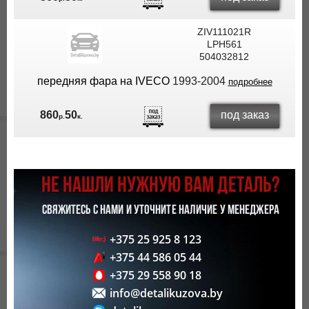
ZIV111021R
LPH561
504032812
передняя фара на IVECO
1993-2004
подробнее
под заказ
860
50
р.
к.
НЕ НАШЛИ НУЖНУЮ ВАМ ДЕТАЛЬ?
СВЯЖИТЕСЬ С НАМИ И УТОЧНИТЕ НАЛИЧИЕ У МЕНЕДЖЕРА
+375 25 925 8 123
+375 44 586 05 44
+375 29 558 90 18
info@detalikuzova.by