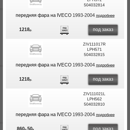
504032814
ВЫ
ЭКОНОМИТЕ
передняя фара на IVECO
1993-2004
подробнее
НА
ДОСТАВКЕ!
под заказ
1218
р.
ZIV111017R
LPH571
504032815
передняя фара на IVECO
1993-2004
подробнее
под заказ
1218
р.
ZIV111021L
LPH562
504032810
передняя фара на IVECO
1993-2004
подробнее
под заказ
860
50
р.
к.