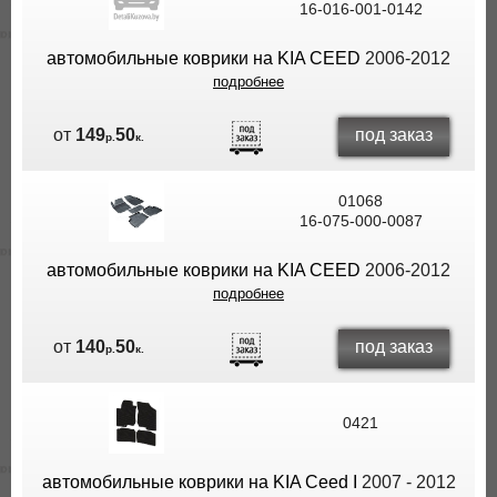
16-016-001-0142
ВЫ
ЭКОНОМИТЕ
автомобильные коврики на KIA CEED
2006-2012
НА
подробнее
ДОСТАВКЕ!
под заказ
от
149
50
р.
к.
01068
16-075-000-0087
автомобильные коврики на KIA CEED
2006-2012
подробнее
под заказ
от
140
50
р.
к.
0421
автомобильные коврики на KIA Ceed I
2007 - 2012