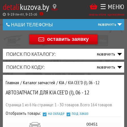
detali
kuzova.by
☰ МЕНЮ
Купить
ТАКЖЕ
ВЫ
заказы online: круглосуточно
в
9-19 пн-пт, 9-15 cб
МОЖЕТЕ
НАШИ ТЕЛЕФОНЫ
1
У
клик
НАС
оставить заявку
+375 44 586 05 44
ЗАКАЗАТЬ
+375 25 925 8 123
ПОИСК ПО КАТАЛОГУ:
ТО
ТОРМОЗНАЯ
ПОДВЕСКА
ТРАНСМИССИЯ
ДВИГАТЕЛЬ
ЭЛЕКТРИКА
+375
Беларусь
ПОИСК ПО КОДУ:
И
СИСТЕМА
И
И
И
И
+375
ФИЛЬТРА
РУЛЕВОЕ
ПРИВОД
ВЫХЛОП
ОСВЕЩЕНИЕ
Главная
Каталог запчастей
KIA
KIA CEE'D (I), 06 - 12
ДОБАВИВ
АВТОЗАПЧАСТИ ДЛЯ KIA CEE'D (I), 06 - 12
РАСХОДНИКИ
,
МАСЛА
И ДРУГИЕ
Страница 1 из 6 На странице: 1 - 30 товаров. Всего 164 товаров
ЗАПЧАСТИ К
Отобразить товары:
на складе
под заказ
ЗАКАЗУ ЧЕРЕЗ
МЕНЕДЖЕРА
00451