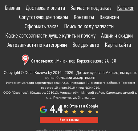
Главная
Доставка и оплата
Запчасти под заказ
Каталог
Сопутствующие товары
Контакты
Вакансии
Оформить заказ
Поиск по коду запчасти
Какие автозапчасти лучше купить и почему
Акции и скидки
Автозапчасти по категориям
Все для авто
Карта сайта
Самовывоз:
г. Минск, пер. Корженевского 2А - 18
Copyright © DetaliKuzova.by 2016 - 2026 - Детали кузова в Минске, выгодные
цены, большой ассортимент
Интернет-магазин зарегистрирован Администрацией Ленинского района в Торговом
реестре 15 июля 2016 г. под №344919.
ООО "Овернокс", Юр.адрес: 223013, Минская обл., Минский район, Самохваловичский с/
с, д. Русиновичи, ул. Знатная, 1.
4.4
по Отзывам Google
Все отзывы
Дизайн и разработка сайта:
www.tale.by