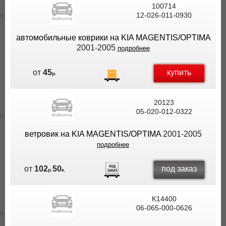
100714
ВЫ
12-026-011-0930
ЭКОНОМИТЕ
НА
автомобильные коврики на KIA MAGENTIS/OPTIMA
ДОСТАВКЕ!
2001-2005
подробнее
купить
от
45
р.
20123
05-020-012-0322
ветровик на KIA MAGENTIS/OPTIMA
2001-2005
подробнее
под заказ
от
102
50
р.
к.
K14400
06-065-000-0626