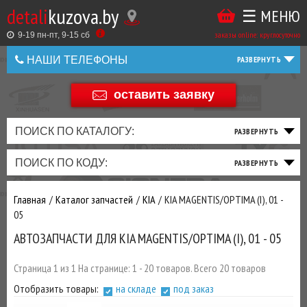
detali
kuzova.by
☰ МЕНЮ
Купить
ТАКЖЕ
ВЫ
заказы online: круглосуточно
в
9-19 пн-пт, 9-15 cб
МОЖЕТЕ
НАШИ ТЕЛЕФОНЫ
1
У
клик
НАС
оставить заявку
+375 44 586 05 44
ЗАКАЗАТЬ
+375 25 925 8 123
ПОИСК ПО КАТАЛОГУ:
ТО
ТОРМОЗНАЯ
ПОДВЕСКА
ТРАНСМИССИЯ
ДВИГАТЕЛЬ
ЭЛЕКТРИКА
+375
Беларусь
ПОИСК ПО КОДУ:
И
СИСТЕМА
И
И
И
И
+375
ФИЛЬТРА
РУЛЕВОЕ
ПРИВОД
ВЫХЛОП
ОСВЕЩЕНИЕ
Главная
Каталог запчастей
KIA
KIA MAGENTIS/OPTIMA (I), 01 -
ДОБАВИВ
05
РАСХОДНИКИ
,
АВТОЗАПЧАСТИ ДЛЯ KIA MAGENTIS/OPTIMA (I), 01 - 05
МАСЛА
И ДРУГИЕ
ЗАПЧАСТИ К
Страница 1 из 1 На странице: 1 - 20 товаров. Всего 20 товаров
ЗАКАЗУ ЧЕРЕЗ
Отобразить товары:
на складе
под заказ
МЕНЕДЖЕРА