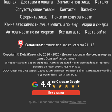
Главная
Доставка и оплата
Запчасти под заказ
Каталог
Сопутствующие товары
Контакты
Вакансии
Оформить заказ
Поиск по коду запчасти
Какие автозапчасти лучше купить и почему
Акции и скидки
Автозапчасти по категориям
Все для авто
Карта сайта
Самовывоз:
г. Минск, пер. Корженевского 2А - 18
Copyright © DetaliKuzova.by 2016 - 2026 - Детали кузова в Минске, выгодные
цены, большой ассортимент
Интернет-магазин зарегистрирован Администрацией Ленинского района в Торговом
реестре 15 июля 2016 г. под №344919.
ООО "Овернокс", Юр.адрес: 223013, Минская обл., Минский район, Самохваловичский с/
с, д. Русиновичи, ул. Знатная, 1.
4.4
по Отзывам Google
Все отзывы
Дизайн и разработка сайта:
www.tale.by