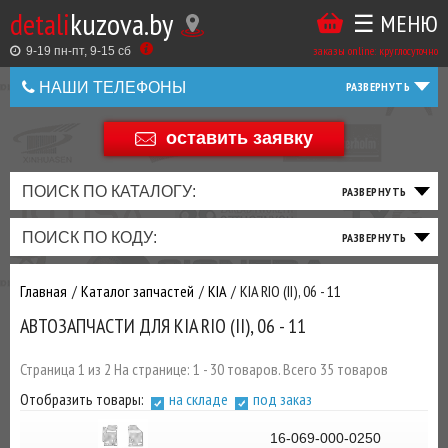
detali
kuzova.by
☰ МЕНЮ
Купить
ТАКЖЕ
ВЫ
заказы online: круглосуточно
в
9-19 пн-пт, 9-15 cб
МОЖЕТЕ
НАШИ ТЕЛЕФОНЫ
1
У
клик
НАС
оставить заявку
+375 44 586 05 44
ЗАКАЗАТЬ
+375 25 925 8 123
ПОИСК ПО КАТАЛОГУ:
ТО
ТОРМОЗНАЯ
ПОДВЕСКА
ТРАНСМИССИЯ
ДВИГАТЕЛЬ
ЭЛЕКТРИКА
+375
Беларусь
ПОИСК ПО КОДУ:
И
СИСТЕМА
И
И
И
И
+375
ФИЛЬТРА
РУЛЕВОЕ
ПРИВОД
ВЫХЛОП
ОСВЕЩЕНИЕ
Главная
Каталог запчастей
KIA
KIA RIO (II), 06 - 11
ДОБАВИВ
АВТОЗАПЧАСТИ ДЛЯ KIA RIO (II), 06 - 11
РАСХОДНИКИ
,
МАСЛА
И ДРУГИЕ
Страница 1 из 2 На странице: 1 - 30 товаров. Всего 35 товаров
ЗАПЧАСТИ К
Отобразить товары:
на складе
под заказ
ЗАКАЗУ ЧЕРЕЗ
МЕНЕДЖЕРА
16-069-000-0250