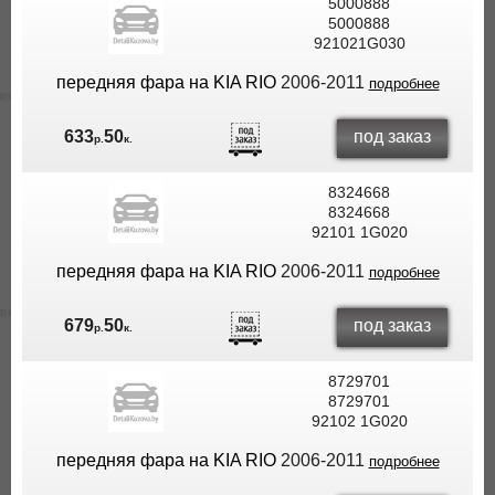
5000888
5000888
921021G030
передняя фара на KIA RIO
2006-2011
подробнее
под заказ
633
50
р.
к.
8324668
8324668
92101 1G020
передняя фара на KIA RIO
2006-2011
подробнее
под заказ
679
50
р.
к.
8729701
8729701
92102 1G020
передняя фара на KIA RIO
2006-2011
подробнее