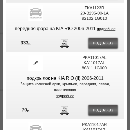
ZKA1123R
20-B295-00-1A
92102 1G010
передняя фара на KIA RIO
2006-2011
подробнее
под заказ
333
р.
PKA11017AL
KA11017AL
86811 1G000
подкрылок на KIA RIO (II)
2006-2011
Защита колесной арки, крыльев, передняя, левая,
пластиковая
подробнее
под заказ
70
р.
PKA11017AR
KA11017AR