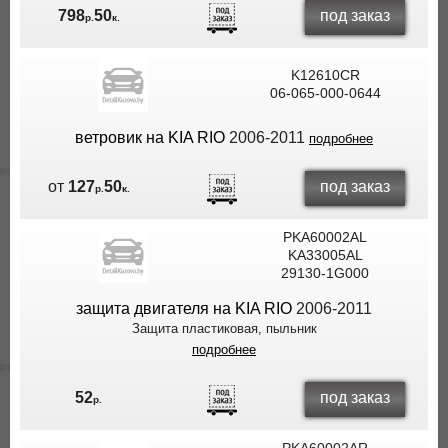
под заказ
798
50
р.
к.
K12610CR
06-065-000-0644
ветровик на KIA RIO
2006-2011
подробнее
под заказ
от
127
50
р.
к.
PKA60002AL
KA33005AL
29130-1G000
защита двигателя на KIA RIO
2006-2011
Защита пластиковая, пыльник
подробнее
под заказ
52
р.