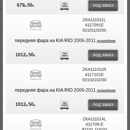
под заказ
679
50
р.
к.
ZKA111011L
4117091E
921011G030
передняя фара на KIA RIO
2006-2011
подробнее
под заказ
1012
50
р.
к.
ZKA111011R
4117101E
921021G030
передняя фара на KIA RIO
2006-2011
подробнее
под заказ
1012
50
р.
к.
ZKA111014L
411709-E
92101 1G020