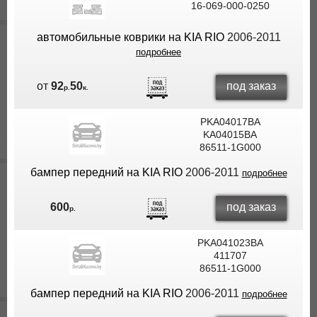
16-069-000-0250
ВЫ
ЭКОНОМИТЕ
автомобильные коврики на KIA RIO
2006-2011
НА
подробнее
ДОСТАВКЕ!
под заказ
от
92
50
р.
к.
PKA04017BA
KA04015BA
86511-1G000
бампер передний на KIA RIO
2006-2011
подробнее
под заказ
600
р.
PKA041023BA
411707
86511-1G000
бампер передний на KIA RIO
2006-2011
подробнее