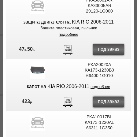
PKA60002AR
KA33005AR
29120-1G000
защита двигателя на KIA RIO
2006-2011
Защита пластиковая, пыльник
подробнее
под заказ
47
50
р.
к.
PKA20020A
KA173-1230B0
66400 1G010
капот на KIA RIO
2006-2011
подробнее
под заказ
423
р.
PKA10017BL
KA173-1220AL
66311 1G350