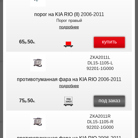
порог на KIA RIO (II)
2006-2011
Порог правый
подробнее
купить
65
50
р.
к.
ZKA2011L
DL15-1105-L
92201-1G000
противотуманная фара на KIA RIO
2006-2011
подробнее
под заказ
75
50
р.
к.
ZKA2011R
DL15-1105-R
92202-1G000