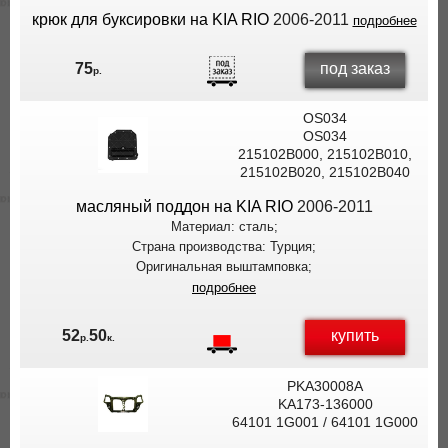
крюк для буксировки на KIA RIO
2006-2011
подробнее
под заказ
75
р.
OS034
OS034
215102B000, 215102B010,
215102B020, 215102B040
масляный поддон на KIA RIO
2006-2011
Материал: сталь;
Страна производства: Турция;
Оригинальная выштамповка;
подробнее
купить
52
50
р.
к.
PKA30008A
KA173-136000
64101 1G001 / 64101 1G000